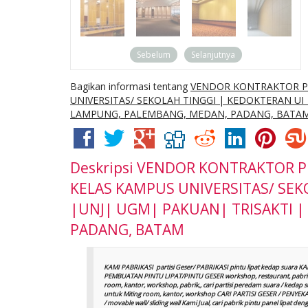
Sebelum
Selanjutnya
Bagikan informasi tentang
VENDOR KONTRAKTOR P
UNIVERSITAS/ SEKOLAH TINGGI | KEDOKTERAN UI |
LAMPUNG, PALEMBANG, MEDAN, PADANG, BATA
Deskripsi
VENDOR KONTRAKTOR P
KELAS KAMPUS UNIVERSITAS/ SEKO
|UNJ| UGM| PAKUAN| TRISAKTI |
PADANG, BATAM
KAMI PABRIKASI partisi Geser/ PABRIKASI pintu lipat kedap suara K
PEMBUATAN PINTU LIPAT/PINTU GESER workshop, restaurant, pabrik
room, kantor, workshop, pabrik,, cari partisi peredam suara / keda
untuk Miting room, kantor, workshop CARI PARTISI GESER / PENYEKAT R
/ movable wall/ sliding wall Kami Jual, cari pabrik pintu panel lipa