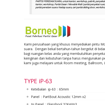
PARTISI PEREDAM SUARA, untuk kantor, workshop, pabrik, penyekat 
kantor, workshop, Partisi Geser / Movable Wall / partisi penyekat ruanga
partisi peredam suara / kedap suara, cari partisi sliding door, wor
Kami perusahaan yang khusus menyediakan pintu Mova
suara. Dengan bekal bertahun-tahun bergelut di bidan
bagi ruangan kelas anda yang membutuhkan penyekat r
keinginan dan kebutuhan tanpa harus mengunakan pe
kami juga melayani untuk Room meeting, Ballroom, & 
TYPE iP-63
Ketebalan ip-63 : 65mm
Panel : PartBout Acoustic 12mm x2
Isi Panel : Glasshool 32Kg/m3