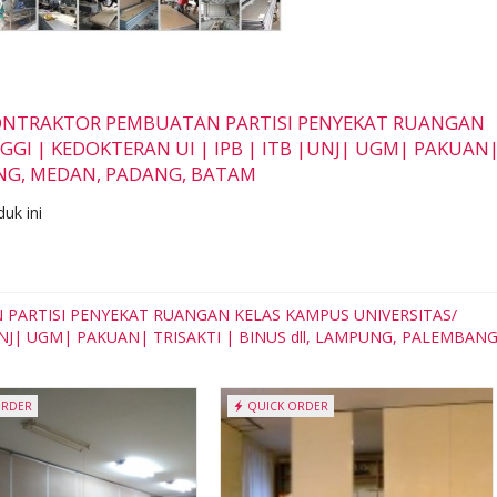
R KONTRAKTOR PEMBUATAN PARTISI PENYEKAT RUANGAN
GGI | KEDOKTERAN UI | IPB | ITB |UNJ| UGM| PAKUAN
ANG, MEDAN, PADANG, BATAM
uk ini
 PARTISI PENYEKAT RUANGAN KELAS KAMPUS UNIVERSITAS/
UNJ| UGM| PAKUAN| TRISAKTI | BINUS dll, LAMPUNG, PALEMBANG
ORDER
QUICK ORDER