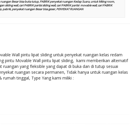
ruangan Besar bisa buka tutup, PABRIK penyekat ruangan Kedap Suara, untuk Miting room,
n sliding wall, cari PABRIK partisi sliding wall, cari PABRIK partisi movable wall, cari PABRIK
kshop, pabrik, penyekat ruangan Besar bisa geser, PENYEKAT RUANGAN
ble Wall pintu lipat sliding untuk penyekat ruangan kelas redam
g pintu Movable Wall pintu lipat sliding, kami memberikan alternatif
uangan yang fleksible yang dapat di buka dan di tutup sesuai
nyekat ruangan secara permanen, Tidak hanya untuk ruangan kelas
rumah tinggal, Type Yang kami miliki :