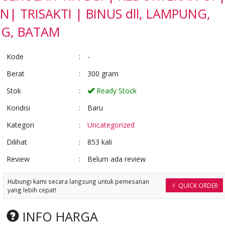
Ready Stock
Ready Stock
N| TRISAKTI | BINUS dll, LAMPUNG,
G, BATAM
Kode
:
-
Berat
:
300 gram
Stok
:
Ready Stock
Kondisi
:
Baru
Kategori
:
Uncategorized
Dilihat
:
853 kali
Review
:
Belum ada review
Hubungi kami secara langsung untuk pemesanan
QUICK ORDER
yang lebih cepat!
INFO HARGA