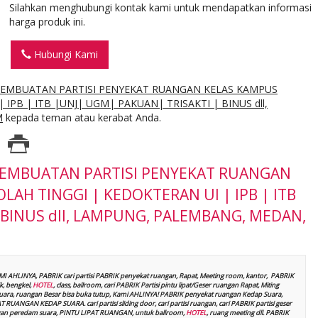
Silahkan menghubungi kontak kami untuk mendapatkan informasi
harga produk ini.
Hubungi Kami
EMBUATAN PARTISI PENYEKAT RUANGAN KELAS KAMPUS
 IPB | ITB |UNJ| UGM| PAKUAN| TRISAKTI | BINUS dll,
M
kepada teman atau kerabat Anda.
EMBUATAN PARTISI PENYEKAT RUANGAN
LAH TINGGI | KEDOKTERAN UI | IPB | ITB
 BINUS dll, LAMPUNG, PALEMBANG, MEDAN,
AMI AHLINYA, PABRIK cari partisi PABRIK penyekat ruangan, Rapat, Meeting room, kantor, PABRIK
, bengkel,
HOTEL
, class, ballroom, cari PABRIK Partisi pintu lipat/Geser ruangan Rapat, Miting
p suara, ruangan Besar bisa buka tutup, Kami AHLINYA! PABRIK penyekat ruangan Kedap Suara,
UANGAN KEDAP SUARA. cari partisi sliding door, cari partisi ruangan, cari PABRIK partisi geser
t dengan peredam suara, PINTU LIPAT RUANGAN, untuk ballroom,
HOTEL
, ruang meeting dll. PABRIK