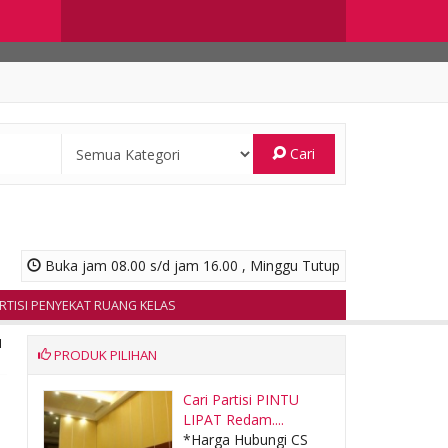
Cari
Buka jam 08.00 s/d jam 16.00 , Minggu Tutup
I PENYEKAT RUANG KELAS
I
PRODUK PILIHAN
i
Cari Partisi PINTU
LIPAT Redam....
|
CS
*Harga Hubungi CS