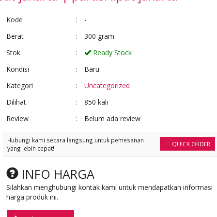
Ready Stock
Ready Stock
Kode
:
-
Berat
:
300 gram
Stok
:
Ready Stock
Kondisi
:
Baru
Kategori
:
Uncategorized
Dilihat
:
850 kali
Review
:
Belum ada review
Hubungi kami secara langsung untuk pemesanan
QUICK ORDER
yang lebih cepat!
INFO HARGA
Silahkan menghubungi kontak kami untuk mendapatkan informasi
harga produk ini.