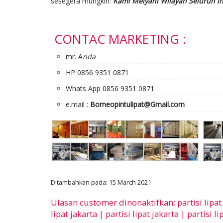
sesegera mungkin:
Kami Melyani Wilayah Seluruh i
CONTAC MARKETING :
mr. A
nda
HP 0856 9351 0871
Whats App 0856 9351 0871
e.mail :
Borneopintulipat@Gmail.com
Ditambahkan pada: 15 March 2021
Ulasan customer dinonaktifkan: partisi lipat ja
lipat jakarta | partisi lipat jakarta | partisi li