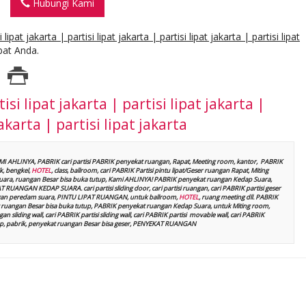
Hubungi Kami
i lipat jakarta | partisi lipat jakarta | partisi lipat jakarta | partisi lipat
at Anda.
tisi lipat jakarta | partisi lipat jakarta |
jakarta | partisi lipat jakarta
AMI AHLINYA, PABRIK cari partisi PABRIK penyekat ruangan, Rapat, Meeting room, kantor, PABRIK
, bengkel,
HOTEL
, class, ballroom, cari PABRIK Partisi pintu lipat/Geser ruangan Rapat, Miting
p suara, ruangan Besar bisa buka tutup, Kami AHLINYA! PABRIK penyekat ruangan Kedap Suara,
UANGAN KEDAP SUARA. cari partisi sliding door, cari partisi ruangan, cari PABRIK partisi geser
t dengan peredam suara, PINTU LIPAT RUANGAN, untuk ballroom,
HOTEL
, ruang meeting dll. PABRIK
ruangan Besar bisa buka tutup, PABRIK penyekat ruangan Kedap Suara, untuk Miting room,
n sliding wall, cari PABRIK partisi sliding wall, cari PABRIK partisi movable wall, cari PABRIK
kshop, pabrik, penyekat ruangan Besar bisa geser, PENYEKAT RUANGAN