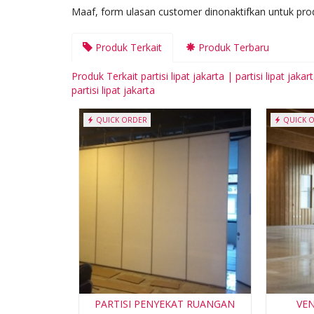
Maaf, form ulasan customer dinonaktifkan untuk prod
Produk Terkait
Produk Terbaru
Produk Terkait partisi lipat jakarta | partisi lipat jakarta
partisi lipat jakarta
QUICK ORDER
QUICK 
PARTISI PENYEKAT RUANGAN
VE