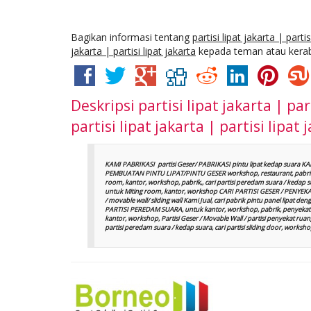
Bagikan informasi tentang
partisi lipat jakarta | partis
jakarta | partisi lipat jakarta
kepada teman atau kerab
Deskripsi
partisi lipat jakarta | par
partisi lipat jakarta | partisi lipat 
KAMI PABRIKASI partisi Geser/ PABRIKASI pintu lipat kedap suara K
PEMBUATAN PINTU LIPAT/PINTU GESER workshop, restaurant, pabrik
room, kantor, workshop, pabrik,, cari partisi peredam suara / keda
untuk Miting room, kantor, workshop CARI PARTISI GESER / PENYEKAT R
/ movable wall/ sliding wall Kami Jual, cari pabrik pintu panel lipa
PARTISI PEREDAM SUARA, untuk kantor, workshop, pabrik, penyekat 
kantor, workshop, Partisi Geser / Movable Wall / partisi penyekat ruanga
partisi peredam suara / kedap suara, cari partisi sliding door, wor