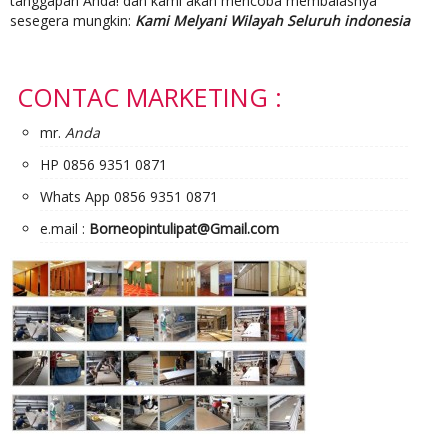
tanggapan Anda! dan kami akan mencoba membalasnya
sesegera mungkin:
Kami Melyani Wilayah Seluruh indonesia
CONTAC MARKETING :
mr.
Anda
HP 0856 9351 0871
Whats App 0856 9351 0871
e.mail :
Borneopintulipat@Gmail.com