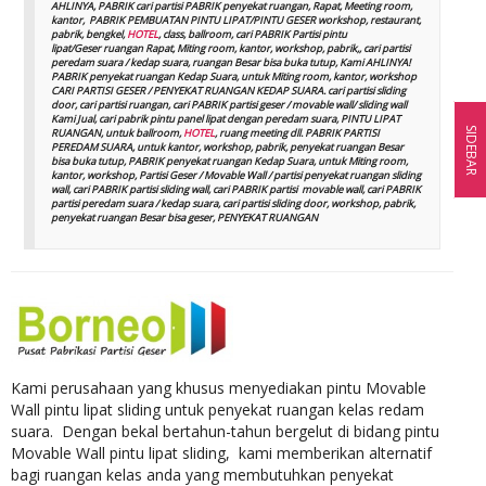
AHLINYA, PABRIK cari partisi PABRIK penyekat ruangan, Rapat, Meeting room,
kantor, PABRIK PEMBUATAN PINTU LIPAT/PINTU GESER workshop, restaurant,
pabrik, bengkel,
HOTEL
, class, ballroom, cari PABRIK Partisi pintu
lipat/Geser ruangan Rapat, Miting room, kantor, workshop, pabrik,, cari partisi
peredam suara / kedap suara, ruangan Besar bisa buka tutup, Kami AHLINYA!
PABRIK penyekat ruangan Kedap Suara, untuk Miting room, kantor, workshop
CARI PARTISI GESER / PENYEKAT RUANGAN KEDAP SUARA. cari partisi sliding
door, cari partisi ruangan, cari PABRIK partisi geser / movable wall/ sliding wall
Kami Jual, cari pabrik pintu panel lipat dengan peredam suara, PINTU LIPAT
SIDEBAR
RUANGAN, untuk ballroom,
HOTEL
, ruang meeting dll. PABRIK PARTISI
PEREDAM SUARA, untuk kantor, workshop, pabrik, penyekat ruangan Besar
bisa buka tutup, PABRIK penyekat ruangan Kedap Suara, untuk Miting room,
kantor, workshop, Partisi Geser / Movable Wall / partisi penyekat ruangan sliding
wall, cari PABRIK partisi sliding wall, cari PABRIK partisi movable wall, cari PABRIK
partisi peredam suara / kedap suara, cari partisi sliding door, workshop, pabrik,
penyekat ruangan Besar bisa geser, PENYEKAT RUANGAN
Kami perusahaan yang khusus menyediakan pintu Movable
Wall pintu lipat sliding untuk penyekat ruangan kelas redam
suara. Dengan bekal bertahun-tahun bergelut di bidang pintu
Movable Wall pintu lipat sliding, kami memberikan alternatif
bagi ruangan kelas anda yang membutuhkan penyekat