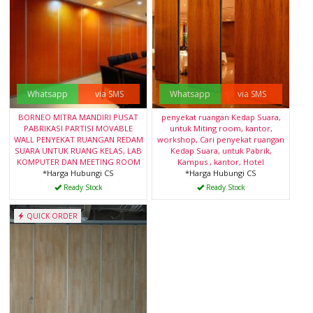
Whatsapp
via SMS
Whatsapp
via SMS
BORNEO MITRA MANDIRI PUSAT
penyekat ruangan Kedap Suara,
PABRIKASI PARTISI MOVABLE
untuk Miting room, kantor,
WALL PENYEKAT RUANGAN REDAM
workshop, Cari penyekat ruangan
SUARA UNTUK RUANG KELAS, LAB
Kedap Suara, untuk Pabrik,
KOMPUTER DAN MEETING ROOM
Kampus , kantor, Hotel
*Harga Hubungi CS
*Harga Hubungi CS
Ready Stock
Ready Stock
QUICK ORDER