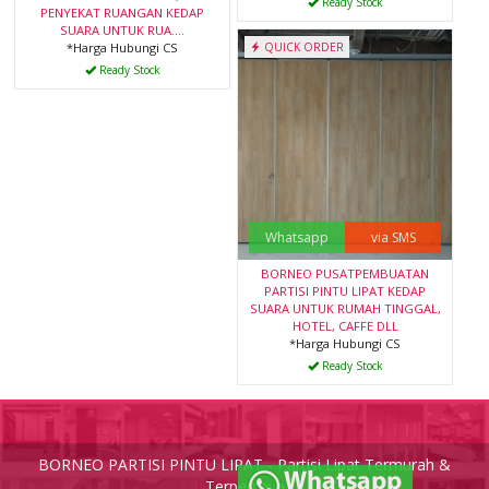
Ready Stock
PENYEKAT RUANGAN KEDAP
SUARA UNTUK RUA....
*Harga Hubungi CS
QUICK ORDER
Ready Stock
Whatsapp
via SMS
BORNEO PUSATPEMBUATAN
PARTISI PINTU LIPAT KEDAP
SUARA UNTUK RUMAH TINGGAL,
HOTEL, CAFFE DLL
*Harga Hubungi CS
Ready Stock
BORNEO PARTISI PINTU LIPAT - Partisi Lipat Termurah &
Terpercaya