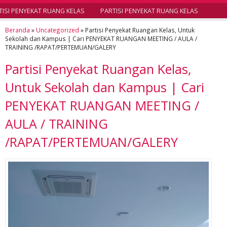
SI PENYEKAT RUANG KELAS
PARTISI PENYEKAT RUANG KELAS
Beranda
»
Uncategorized
»
Partisi Penyekat Ruangan Kelas, Untuk
Sekolah dan Kampus | Cari PENYEKAT RUANGAN MEETING / AULA /
TRAINING /RAPAT/PERTEMUAN/GALERY
Partisi Penyekat Ruangan Kelas,
Untuk Sekolah dan Kampus | Cari
PENYEKAT RUANGAN MEETING /
AULA / TRAINING
/RAPAT/PERTEMUAN/GALERY