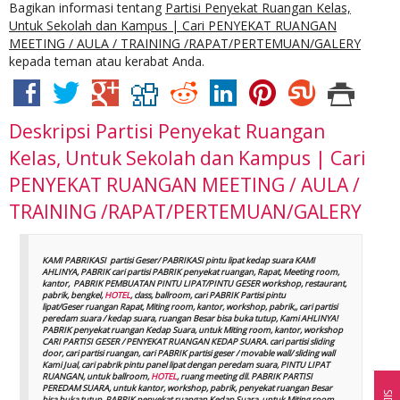
Bagikan informasi tentang
Partisi Penyekat Ruangan Kelas,
Untuk Sekolah dan Kampus | Cari PENYEKAT RUANGAN
MEETING / AULA / TRAINING /RAPAT/PERTEMUAN/GALERY
kepada teman atau kerabat Anda.
Deskripsi
Partisi Penyekat Ruangan
Kelas, Untuk Sekolah dan Kampus | Cari
PENYEKAT RUANGAN MEETING / AULA /
TRAINING /RAPAT/PERTEMUAN/GALERY
KAMI PABRIKASI partisi Geser/ PABRIKASI pintu lipat kedap suara KAMI
AHLINYA, PABRIK cari partisi PABRIK penyekat ruangan, Rapat, Meeting room,
kantor, PABRIK PEMBUATAN PINTU LIPAT/PINTU GESER workshop, restaurant,
pabrik, bengkel,
HOTEL
, class, ballroom, cari PABRIK Partisi pintu
lipat/Geser ruangan Rapat, Miting room, kantor, workshop, pabrik,, cari partisi
peredam suara / kedap suara, ruangan Besar bisa buka tutup, Kami AHLINYA!
PABRIK penyekat ruangan Kedap Suara, untuk Miting room, kantor, workshop
CARI PARTISI GESER / PENYEKAT RUANGAN KEDAP SUARA. cari partisi sliding
door, cari partisi ruangan, cari PABRIK partisi geser / movable wall/ sliding wall
Kami Jual, cari pabrik pintu panel lipat dengan peredam suara, PINTU LIPAT
RUANGAN, untuk ballroom,
HOTEL
, ruang meeting dll. PABRIK PARTISI
PEREDAM SUARA, untuk kantor, workshop, pabrik, penyekat ruangan Besar
bisa buka tutup, PABRIK penyekat ruangan Kedap Suara, untuk Miting room,