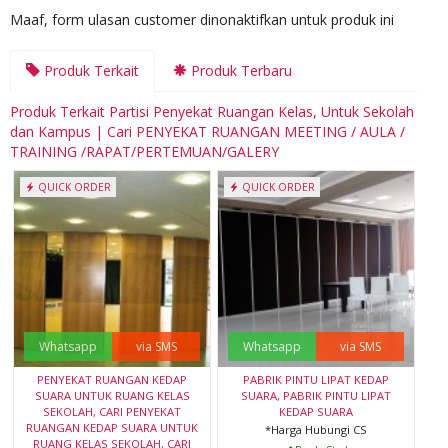
Maaf, form ulasan customer dinonaktifkan untuk produk ini
Produk Terkait
Produk Terbaru
Produk Terkait Partisi Penyekat Ruangan Kelas, Untuk Sekolah
dan Kampus | Cari PENYEKAT RUANGAN MEETING / AULA /
TRAINING /RAPAT/PERTEMUAN/GALERY
QUICK ORDER
QUICK ORDER
Whatsapp
via SMS
Whatsapp
via SMS
PENYEKAT RUANGAN KEDAP
PABRIK PINTU LIPAT KEDAP
SUARA UNTUK RUANG KELAS
SUARA, PABRIK PINTU LIPAT
SEKOLAH, CARI PENYEKAT
KEDAP SUARA
RUANGAN KEDAP SUARA UNTUK
*Harga Hubungi CS
RUANG KELAS SEKOLAH, CARI