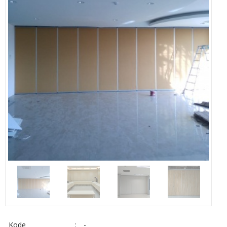
Kode
:
-