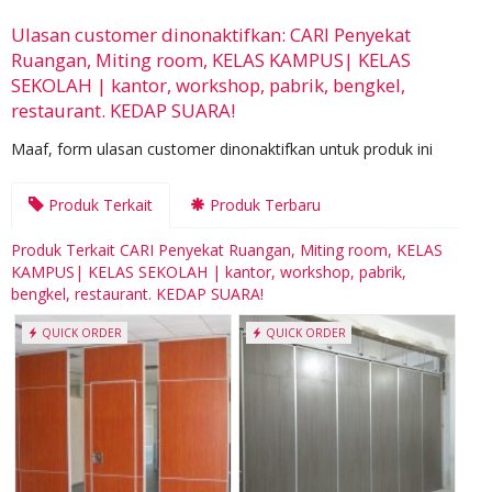
Ulasan customer dinonaktifkan: CARI Penyekat
Ruangan, Miting room, KELAS KAMPUS| KELAS
SEKOLAH | kantor, workshop, pabrik, bengkel,
restaurant. KEDAP SUARA!
Maaf, form ulasan customer dinonaktifkan untuk produk ini
Produk Terkait
Produk Terbaru
Produk Terkait CARI Penyekat Ruangan, Miting room, KELAS
KAMPUS| KELAS SEKOLAH | kantor, workshop, pabrik,
bengkel, restaurant. KEDAP SUARA!
QUICK ORDER
QUICK ORDER