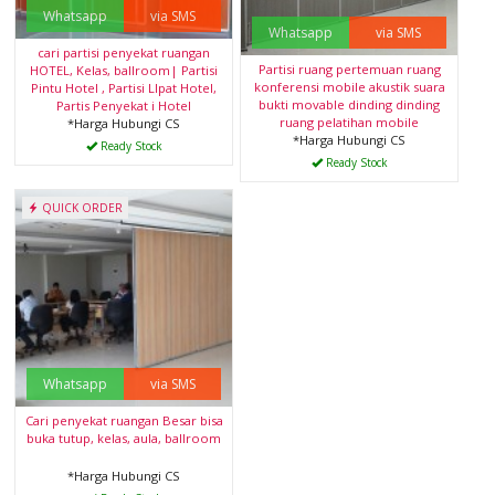
Whatsapp
via SMS
Whatsapp
via SMS
cari partisi penyekat ruangan
Partisi ruang pertemuan ruang
HOTEL, Kelas, ballroom| Partisi
konferensi mobile akustik suara
Pintu Hotel , Partisi LIpat Hotel,
bukti movable dinding dinding
Partis Penyekat i Hotel
ruang pelatihan mobile
*Harga Hubungi CS
*Harga Hubungi CS
Ready Stock
Ready Stock
QUICK ORDER
Whatsapp
via SMS
Cari penyekat ruangan Besar bisa
buka tutup, kelas, aula, ballroom
*Harga Hubungi CS