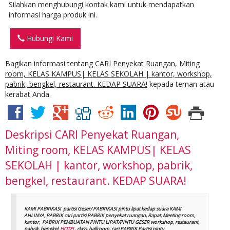
Silahkan menghubungi kontak kami untuk mendapatkan
informasi harga produk ini.
Hubungi Kami
Bagikan informasi tentang
CARI Penyekat Ruangan, Miting
room, KELAS KAMPUS| KELAS SEKOLAH | kantor, workshop,
pabrik, bengkel, restaurant. KEDAP SUARA!
kepada teman atau
kerabat Anda.
Deskripsi
CARI Penyekat Ruangan,
Miting room, KELAS KAMPUS| KELAS
SEKOLAH | kantor, workshop, pabrik,
bengkel, restaurant. KEDAP SUARA!
KAMI PABRIKASI partisi Geser/ PABRIKASI pintu lipat kedap suara KAMI
AHLINYA, PABRIK cari partisi PABRIK penyekat ruangan, Rapat, Meeting room,
kantor, PABRIK PEMBUATAN PINTU LIPAT/PINTU GESER workshop, restaurant,
pabrik, bengkel,
HOTEL
, class, ballroom, cari PABRIK Partisi pintu