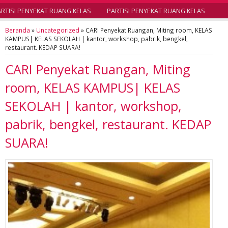
TISI PENYEKAT RUANG KELAS
PARTISI PENYEKAT RUANG KELAS
Beranda
»
Uncategorized
»
CARI Penyekat Ruangan, Miting room, KELAS
KAMPUS| KELAS SEKOLAH | kantor, workshop, pabrik, bengkel,
restaurant. KEDAP SUARA!
CARI Penyekat Ruangan, Miting
room, KELAS KAMPUS| KELAS
SEKOLAH | kantor, workshop,
pabrik, bengkel, restaurant. KEDAP
SUARA!