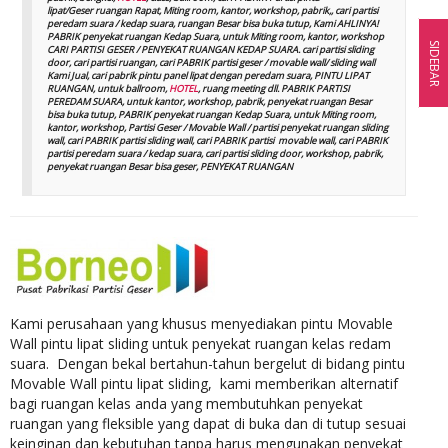
lipat/Geser ruangan Rapat, Miting room, kantor, workshop, pabrik,, cari partisi
peredam suara / kedap suara, ruangan Besar bisa buka tutup, Kami AHLINYA!
PABRIK penyekat ruangan Kedap Suara, untuk Miting room, kantor, workshop
SIDEBAR
CARI PARTISI GESER / PENYEKAT RUANGAN KEDAP SUARA. cari partisi sliding
door, cari partisi ruangan, cari PABRIK partisi geser / movable wall/ sliding wall
Kami Jual, cari pabrik pintu panel lipat dengan peredam suara, PINTU LIPAT
RUANGAN, untuk ballroom,
HOTEL
, ruang meeting dll. PABRIK PARTISI
PEREDAM SUARA, untuk kantor, workshop, pabrik, penyekat ruangan Besar
bisa buka tutup, PABRIK penyekat ruangan Kedap Suara, untuk Miting room,
kantor, workshop, Partisi Geser / Movable Wall / partisi penyekat ruangan sliding
wall, cari PABRIK partisi sliding wall, cari PABRIK partisi movable wall, cari PABRIK
partisi peredam suara / kedap suara, cari partisi sliding door, workshop, pabrik,
penyekat ruangan Besar bisa geser, PENYEKAT RUANGAN
Kami perusahaan yang khusus menyediakan pintu Movable
Wall pintu lipat sliding untuk penyekat ruangan kelas redam
suara. Dengan bekal bertahun-tahun bergelut di bidang pintu
Movable Wall pintu lipat sliding, kami memberikan alternatif
bagi ruangan kelas anda yang membutuhkan penyekat
ruangan yang fleksible yang dapat di buka dan di tutup sesuai
keinginan dan kebutuhan tanpa harus mengunakan penyekat