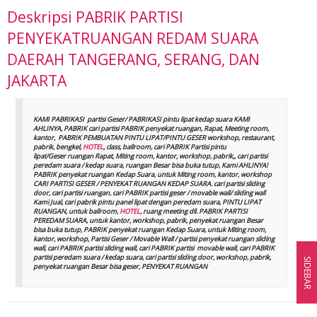
Deskripsi
PABRIK PARTISI
PENYEKATRUANGAN REDAM SUARA
DAERAH TANGERANG, SERANG, DAN
JAKARTA
KAMI PABRIKASI partisi Geser/ PABRIKASI pintu lipat kedap suara KAMI
AHLINYA, PABRIK cari partisi PABRIK penyekat ruangan, Rapat, Meeting room,
kantor, PABRIK PEMBUATAN PINTU LIPAT/PINTU GESER workshop, restaurant,
pabrik, bengkel,
HOTEL
, class, ballroom, cari PABRIK Partisi pintu
lipat/Geser ruangan Rapat, Miting room, kantor, workshop, pabrik,, cari partisi
peredam suara / kedap suara, ruangan Besar bisa buka tutup, Kami AHLINYA!
PABRIK penyekat ruangan Kedap Suara, untuk Miting room, kantor, workshop
CARI PARTISI GESER / PENYEKAT RUANGAN KEDAP SUARA. cari partisi sliding
door, cari partisi ruangan, cari PABRIK partisi geser / movable wall/ sliding wall
Kami Jual, cari pabrik pintu panel lipat dengan peredam suara, PINTU LIPAT
RUANGAN, untuk ballroom,
HOTEL
, ruang meeting dll. PABRIK PARTISI
PEREDAM SUARA, untuk kantor, workshop, pabrik, penyekat ruangan Besar
bisa buka tutup, PABRIK penyekat ruangan Kedap Suara, untuk Miting room,
kantor, workshop, Partisi Geser / Movable Wall / partisi penyekat ruangan sliding
wall, cari PABRIK partisi sliding wall, cari PABRIK partisi movable wall, cari PABRIK
partisi peredam suara / kedap suara, cari partisi sliding door, workshop, pabrik,
SIDEBAR
penyekat ruangan Besar bisa geser, PENYEKAT RUANGAN