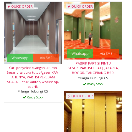
QUICK ORDER
QUICK ORDER
Whatsapp
via SMS
Whatsapp
via SMS
PABRIK PARTISI PINTU
Cari penyekat ruangan ukuran
GESER|PARTISI LIPAT| JAKARTA,
Besar bisa buka tutup/geser KAMI
BOGOR, TANGERANG BSD,
AHLINYA, PARTISI PEREDAM
*Harga Hubungi CS
SUARA, untuk kantor, workshop,
Ready Stock
pabrik,
*Harga Hubungi CS
QUICK ORDER
Ready Stock