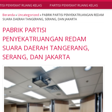
SI PENYEKAT RUANG KELAS
PARTISI PENYEKAT RUANG KELAS
Beranda
»
Uncategorized
»
PABRIK PARTISI PENYEKATRUANGAN REDAM
SUARA DAERAH TANGERANG, SERANG, DAN JAKARTA
PABRIK PARTISI
PENYEKATRUANGAN REDAM
SUARA DAERAH TANGERANG,
SERANG, DAN JAKARTA