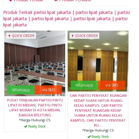
Produk Terkait partisi lipat jakarta | partisi lipat jakarta | partisi
lipat jakarta | partisi lipat jakarta | partisi lipat jakarta | partisi
lipat jakarta
QUICK ORDER
QUICK ORDER
Whatsapp
via SMS
Whatsapp
via SMS
CARI PARTISI PENYEKAT RUANGAN
PUSAT PENJUALAN PARTISI PINTU
KEDAP SUARA UNTUK RUANG
LIPAT DI MEDAN| PARTISI PINTU
KELAS KAMPUS, CARI PARTISI
LIPAT MURAH DI KOTA MEDAN,
PENYEKAT RUANGAN KEDAP
BANGKA BELITUNG
SUARA UNTUK RUANG KELAS
*Harga Hubungi CS
KAMPUS, CARI PARTISI PENYEKAT
RU....
Ready Stock
*Harga Hubungi CS
Ready Stock