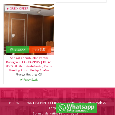
QUICK ORDER
Whatsapp
via SMS
Spesialis pembuatan Partisi
Ruangan KELAS KAMPUS | KELAS
SEKOLAH /butik/cafe/resto, Partisi
Meeting Room Kedap Suafra
*Harga Hubungi CS
Ready Stock
BORNEO PARTISI PINTU LIPAT - Partisi Lipat Termurah &
Terpercaya
Borneo Marketing Partiton Systems