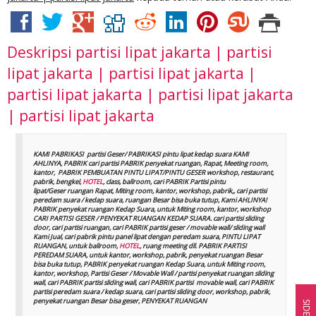
Deskripsi
partisi lipat jakarta | partisi
lipat jakarta | partisi lipat jakarta |
partisi lipat jakarta | partisi lipat jakarta
| partisi lipat jakarta
KAMI PABRIKASI partisi Geser/ PABRIKASI pintu lipat kedap suara KAMI
AHLINYA, PABRIK cari partisi PABRIK penyekat ruangan, Rapat, Meeting room,
kantor, PABRIK PEMBUATAN PINTU LIPAT/PINTU GESER workshop, restaurant,
pabrik, bengkel,
HOTEL
, class, ballroom, cari PABRIK Partisi pintu
lipat/Geser ruangan Rapat, Miting room, kantor, workshop, pabrik,, cari partisi
peredam suara / kedap suara, ruangan Besar bisa buka tutup, Kami AHLINYA!
PABRIK penyekat ruangan Kedap Suara, untuk Miting room, kantor, workshop
CARI PARTISI GESER / PENYEKAT RUANGAN KEDAP SUARA. cari partisi sliding
door, cari partisi ruangan, cari PABRIK partisi geser / movable wall/ sliding wall
Kami Jual, cari pabrik pintu panel lipat dengan peredam suara, PINTU LIPAT
RUANGAN, untuk ballroom,
HOTEL
, ruang meeting dll. PABRIK PARTISI
PEREDAM SUARA, untuk kantor, workshop, pabrik, penyekat ruangan Besar
bisa buka tutup, PABRIK penyekat ruangan Kedap Suara, untuk Miting room,
kantor, workshop, Partisi Geser / Movable Wall / partisi penyekat ruangan sliding
wall, cari PABRIK partisi sliding wall, cari PABRIK partisi movable wall, cari PABRIK
partisi peredam suara / kedap suara, cari partisi sliding door, workshop, pabrik,
penyekat ruangan Besar bisa geser, PENYEKAT RUANGAN
SIDEBAR