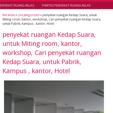
ENYEKAT RUANG KELAS
PARTISI PENYEKAT RUANG KELAS
Beranda
»
Uncategorized
»
penyekat ruangan Kedap Suara, untuk
Miting room, kantor, workshop, Cari penyekat ruangan Kedap Suara,
untuk Pabrik, Kampus , kantor, Hotel
penyekat ruangan Kedap Suara,
untuk Miting room, kantor,
workshop, Cari penyekat ruangan
Kedap Suara, untuk Pabrik,
Kampus , kantor, Hotel