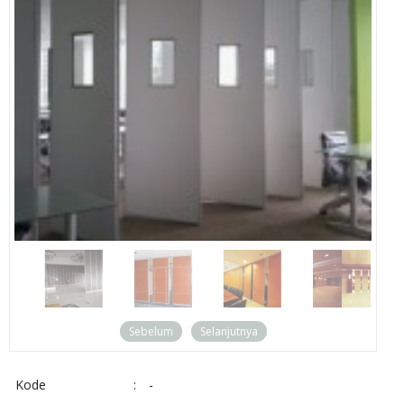
Sebelum
Selanjutnya
Kode
:
-