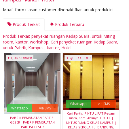
Maaf, form ulasan customer dinonaktifkan untuk produk ini
Produk Terkait
Produk Terbaru
Produk Terkait penyekat ruangan Kedap Suara, untuk Miting
room, kantor, workshop, Cari penyekat ruangan Kedap Suara,
untuk Pabrik, Kampus , kantor, Hotel
QUICK ORDER
QUICK ORDER
Whatsapp
via SMS
Whatsapp
via SMS
Cari Partisi PINTU LIPAT Redam
PABRIK PEMBUATAN PARTISI
suara, Kami Ahlinya! HOTEL |
GESER| PABRIK PEMBUATAN
UNTUK RUANG KELAS KAMPUS |
PARTISI GESER
KELAS SEKOLAH di BANDUNG,