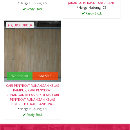
JAKARTA, BEKASI, TANGERANG
*Harga Hubungi CS
*Harga Hubungi CS
Ready Stock
Ready Stock
QUICK ORDER
Whatsapp
via SMS
CARI PENYEKAT RUNANGAN KELAS
KAMPUS, CARI PENYEKAT
RUNANGAN KELAS SEKOLAH, CARI
PENYEKAT RUNANGAN KELAS
BIMBEL DAERAH BANDUNG
*Harga Hubungi CS
Ready Stock