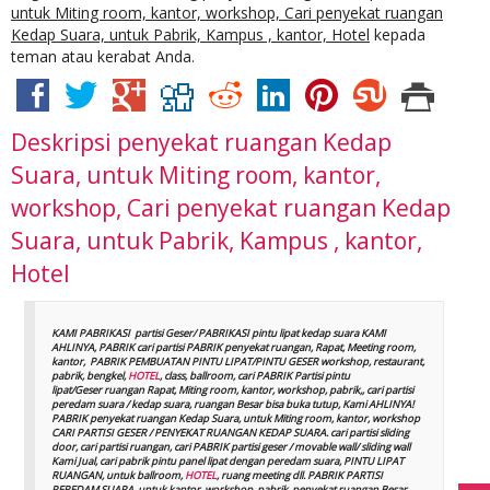
untuk Miting room, kantor, workshop, Cari penyekat ruangan
Kedap Suara, untuk Pabrik, Kampus , kantor, Hotel
kepada
teman atau kerabat Anda.
Deskripsi
penyekat ruangan Kedap
Suara, untuk Miting room, kantor,
workshop, Cari penyekat ruangan Kedap
Suara, untuk Pabrik, Kampus , kantor,
Hotel
KAMI PABRIKASI partisi Geser/ PABRIKASI pintu lipat kedap suara KAMI
AHLINYA, PABRIK cari partisi PABRIK penyekat ruangan, Rapat, Meeting room,
kantor, PABRIK PEMBUATAN PINTU LIPAT/PINTU GESER workshop, restaurant,
pabrik, bengkel,
HOTEL
, class, ballroom, cari PABRIK Partisi pintu
lipat/Geser ruangan Rapat, Miting room, kantor, workshop, pabrik,, cari partisi
peredam suara / kedap suara, ruangan Besar bisa buka tutup, Kami AHLINYA!
PABRIK penyekat ruangan Kedap Suara, untuk Miting room, kantor, workshop
CARI PARTISI GESER / PENYEKAT RUANGAN KEDAP SUARA. cari partisi sliding
door, cari partisi ruangan, cari PABRIK partisi geser / movable wall/ sliding wall
Kami Jual, cari pabrik pintu panel lipat dengan peredam suara, PINTU LIPAT
RUANGAN, untuk ballroom,
HOTEL
, ruang meeting dll. PABRIK PARTISI
PEREDAM SUARA, untuk kantor, workshop, pabrik, penyekat ruangan Besar