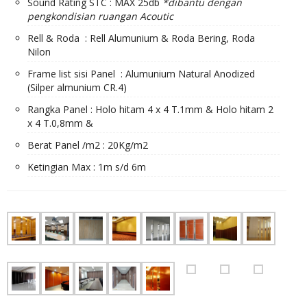
Sound Rating STC : MAX 25db
*dibantu dengan
pengkondisian ruangan Acoutic
Rell & Roda : Rell Alumunium & Roda Bering, Roda
Nilon
Frame list sisi Panel : Alumunium Natural Anodized
(Silper almunium CR.4)
Rangka Panel : Holo hitam 4 x 4 T.1mm & Holo hitam 2
x 4 T.0,8mm &
Berat Panel /m2 : 20Kg/m2
Ketingian Max : 1m s/d 6m