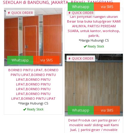
SEKOLAH di BANDUNG, JAKARTA, BEKASI, TANGERANG
Whatsapp
via SMS
QUICK ORDER
QUICK ORDER
Cari penyekat ruangan ukuran
Besar bisa buka tutup/geser KAMI
AHLINYA, PARTISI PEREDAM
SUARA, untuk kantor, workshop,
pabrik,
*Harga Hubungi CS
Ready Stock
QUICK ORDER
Whatsapp
via SMS
BORNEO PINTU LIPAT, BORNEO
PINTU LIPAT,BORNEO PINTU
LIPAT,BORNEO PINTU
LIPAT,BORNEO PINTU
LIPAT,BORNEO PINTU
LIPAT,BORNEO PINTU
LIPAT,BORNEO PINTU LIPAT
*Harga Hubungi CS
Ready Stock
Whatsapp
via SMS
Detail Produk cari partisi geser /
movable wall/ sliding wall Kami
Jual, | partisi geser / movable