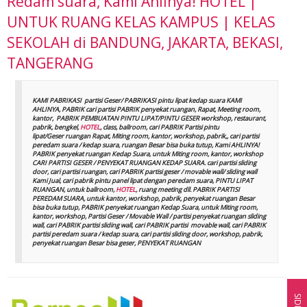
Redam suara, Kami Ahlinya! HOTEL |
UNTUK RUANG KELAS KAMPUS | KELAS
SEKOLAH di BANDUNG, JAKARTA, BEKASI,
TANGERANG
KAMI PABRIKASI partisi Geser/ PABRIKASI pintu lipat kedap suara KAMI
AHLINYA, PABRIK cari partisi PABRIK penyekat ruangan, Rapat, Meeting room,
kantor, PABRIK PEMBUATAN PINTU LIPAT/PINTU GESER workshop, restaurant,
pabrik, bengkel,
HOTEL
, class, ballroom, cari PABRIK Partisi pintu
lipat/Geser ruangan Rapat, Miting room, kantor, workshop, pabrik,, cari partisi
peredam suara / kedap suara, ruangan Besar bisa buka tutup, Kami AHLINYA!
PABRIK penyekat ruangan Kedap Suara, untuk Miting room, kantor, workshop
CARI PARTISI GESER / PENYEKAT RUANGAN KEDAP SUARA. cari partisi sliding
door, cari partisi ruangan, cari PABRIK partisi geser / movable wall/ sliding wall
Kami Jual, cari pabrik pintu panel lipat dengan peredam suara, PINTU LIPAT
RUANGAN, untuk ballroom,
HOTEL
, ruang meeting dll. PABRIK PARTISI
PEREDAM SUARA, untuk kantor, workshop, pabrik, penyekat ruangan Besar
bisa buka tutup, PABRIK penyekat ruangan Kedap Suara, untuk Miting room,
kantor, workshop, Partisi Geser / Movable Wall / partisi penyekat ruangan sliding
wall, cari PABRIK partisi sliding wall, cari PABRIK partisi movable wall, cari PABRIK
partisi peredam suara / kedap suara, cari partisi sliding door, workshop, pabrik,
penyekat ruangan Besar bisa geser, PENYEKAT RUANGAN