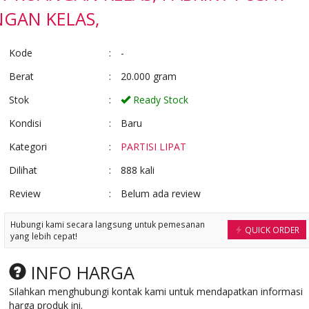
Ready Stock
GAN KELAS,
Kode
:
-
Pembuatan..PENYEKAT ....
*Harga Hubungi CS
Berat
:
20.000 gram
Ready Stock
Stok
:
Ready Stock
Kondisi
:
Baru
Kategori
:
PARTISI LIPAT
Dilihat
:
888 kali
Review
:
Belum ada review
Hubungi kami secara langsung untuk pemesanan
QUICK ORDER
yang lebih cepat!
INFO HARGA
Silahkan menghubungi kontak kami untuk mendapatkan informasi
harga produk ini.