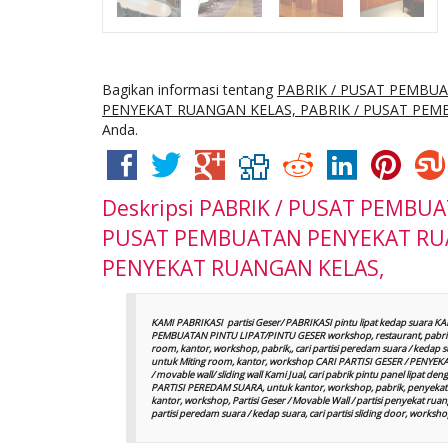
Bagikan informasi tentang
PABRIK / PUSAT PEMBU
PENYEKAT RUANGAN KELAS, PABRIK / PUSAT PE
Anda.
Deskripsi
PABRIK / PUSAT PEMBUA
PUSAT PEMBUATAN PENYEKAT RUA
PENYEKAT RUANGAN KELAS,
KAMI PABRIKASI partisi Geser/ PABRIKASI pintu lipat kedap suara K
PEMBUATAN PINTU LIPAT/PINTU GESER workshop, restaurant, pabrik
room, kantor, workshop, pabrik,, cari partisi peredam suara / keda
untuk Miting room, kantor, workshop CARI PARTISI GESER / PENYEKAT R
/ movable wall/ sliding wall Kami Jual, cari pabrik pintu panel lipa
PARTISI PEREDAM SUARA, untuk kantor, workshop, pabrik, penyekat 
kantor, workshop, Partisi Geser / Movable Wall / partisi penyekat ruanga
partisi peredam suara / kedap suara, cari partisi sliding door, wor