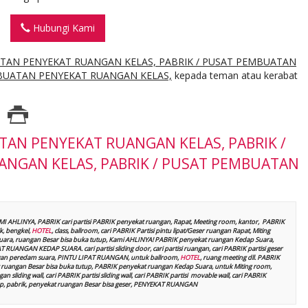
Hubungi Kami
ATAN PENYEKAT RUANGAN KELAS, PABRIK / PUSAT PEMBUATAN
MBUATAN PENYEKAT RUANGAN KELAS,
kepada teman atau kerabat
TAN PENYEKAT RUANGAN KELAS, PABRIK /
NGAN KELAS, PABRIK / PUSAT PEMBUATAN
AMI AHLINYA, PABRIK cari partisi PABRIK penyekat ruangan, Rapat, Meeting room, kantor, PABRIK
, bengkel,
HOTEL
, class, ballroom, cari PABRIK Partisi pintu lipat/Geser ruangan Rapat, Miting
p suara, ruangan Besar bisa buka tutup, Kami AHLINYA! PABRIK penyekat ruangan Kedap Suara,
UANGAN KEDAP SUARA. cari partisi sliding door, cari partisi ruangan, cari PABRIK partisi geser
t dengan peredam suara, PINTU LIPAT RUANGAN, untuk ballroom,
HOTEL
, ruang meeting dll. PABRIK
ruangan Besar bisa buka tutup, PABRIK penyekat ruangan Kedap Suara, untuk Miting room,
n sliding wall, cari PABRIK partisi sliding wall, cari PABRIK partisi movable wall, cari PABRIK
kshop, pabrik, penyekat ruangan Besar bisa geser, PENYEKAT RUANGAN