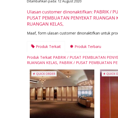
Ditambahkan pada: 12 August 2020
Ulasan customer dinonaktifkan: PABRIK 
PUSAT PEMBUATAN PENYEKAT RUANGAN KE
RUANGAN KELAS,
Maaf, form ulasan customer dinonaktifkan untuk prod
Produk Terkait
Produk Terbaru
Produk Terkait PABRIK / PUSAT PEMBUATAN PEN
RUANGAN KELAS, PABRIK / PUSAT PEMBUATAN P
QUICK ORDER
QUICK 