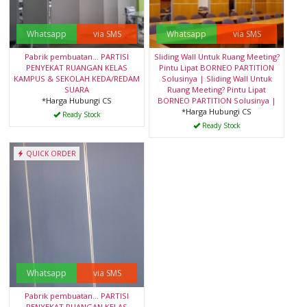
Whatsapp
via SMS
Whatsapp
via SMS
Pabrik pembuatan… PARTISI
Sliding Wall Untuk Ruang Meeting?
PENYEKAT RUANGAN KELAS
Pintu Lipat BORNEO PARTITION
KAMPUS & SEKOLAH KEDA/REDAM
Solusinya | Sliding Wall Untuk
SUARA
Ruang Meeting? Pintu Lipat
*Harga Hubungi CS
BORNEO PARTITION Solusinya |
*Harga Hubungi CS
Ready Stock
Ready Stock
QUICK ORDER
Whatsapp
via SMS
Pabrik pembuatan… PARTISI
PENYEKAT RUANGAN KELAS