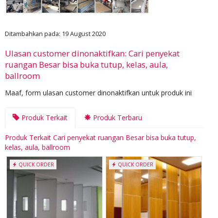
Ditambahkan pada: 19 August 2020
Ulasan customer dinonaktifkan: Cari penyekat
ruangan Besar bisa buka tutup, kelas, aula,
ballroom
Maaf, form ulasan customer dinonaktifkan untuk produk ini
Produk Terkait
Produk Terbaru
Produk Terkait Cari penyekat ruangan Besar bisa buka tutup,
kelas, aula, ballroom
QUICK ORDER
QUICK ORDER