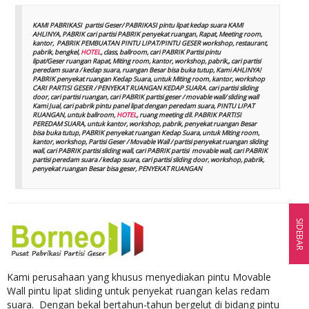
KAMI PABRIKASI partisi Geser/ PABRIKASI pintu lipat kedap suara KAMI
AHLINYA, PABRIK cari partisi PABRIK penyekat ruangan, Rapat, Meeting room,
kantor, PABRIK PEMBUATAN PINTU LIPAT/PINTU GESER workshop, restaurant,
pabrik, bengkel,
HOTEL
, class, ballroom, cari PABRIK Partisi pintu
lipat/Geser ruangan Rapat, Miting room, kantor, workshop, pabrik,, cari partisi
peredam suara / kedap suara, ruangan Besar bisa buka tutup, Kami AHLINYA!
PABRIK penyekat ruangan Kedap Suara, untuk Miting room, kantor, workshop
CARI PARTISI GESER / PENYEKAT RUANGAN KEDAP SUARA. cari partisi sliding
door, cari partisi ruangan, cari PABRIK partisi geser / movable wall/ sliding wall
Kami Jual, cari pabrik pintu panel lipat dengan peredam suara, PINTU LIPAT
RUANGAN, untuk ballroom,
HOTEL
, ruang meeting dll. PABRIK PARTISI
PEREDAM SUARA, untuk kantor, workshop, pabrik, penyekat ruangan Besar
bisa buka tutup, PABRIK penyekat ruangan Kedap Suara, untuk Miting room,
kantor, workshop, Partisi Geser / Movable Wall / partisi penyekat ruangan sliding
wall, cari PABRIK partisi sliding wall, cari PABRIK partisi movable wall, cari PABRIK
partisi peredam suara / kedap suara, cari partisi sliding door, workshop, pabrik,
penyekat ruangan Besar bisa geser, PENYEKAT RUANGAN
SIDEBAR
Kami perusahaan yang khusus menyediakan pintu Movable
Wall pintu lipat sliding untuk penyekat ruangan kelas redam
suara. Dengan bekal bertahun-tahun bergelut di bidang pintu