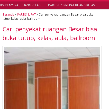
SI PENYEKAT RUANG KELAS
PARTISI PENYEKAT RUANG KELAS
Beranda
»
PARTISI LIPAT
»
Cari penyekat ruangan Besar bisa buka
tutup, kelas, aula, ballroom
Cari penyekat ruangan Besar bisa
buka tutup, kelas, aula, ballroom