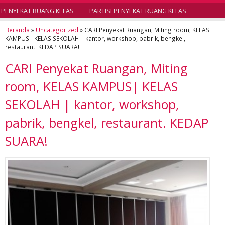
PENYEKAT RUANG KELAS
PARTISI PENYEKAT RUANG KELAS
Beranda
»
Uncategorized
»
CARI Penyekat Ruangan, Miting room, KELAS
KAMPUS| KELAS SEKOLAH | kantor, workshop, pabrik, bengkel,
restaurant. KEDAP SUARA!
CARI Penyekat Ruangan, Miting
room, KELAS KAMPUS| KELAS
SEKOLAH | kantor, workshop,
pabrik, bengkel, restaurant. KEDAP
SUARA!