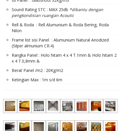
Isi Panel : Glasshool 32Kg/m3
Sound Rating STC : MAX 25db
*dibantu dengan
pengkondisian ruangan Acoutic
Rell & Roda : Rell Alumunium & Roda Bering, Roda
Nilon
Frame list sisi Panel : Alumunium Natural Anodized
(Silper almunium CR.4)
Rangka Panel : Holo hitam 4 x 4 T.1mm & Holo hitam 2
x 4 T.0,8mm &
Berat Panel /m2 : 20Kg/m2
Ketingian Max : 1m s/d 6m