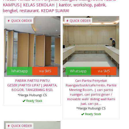
KAMPUS| KELAS SEKOLAH | kantor, workshop, pabrik,
bengkel, restaurant. KEDAP SUARA!
QUICK ORDER
QUICK ORDER
Whatsapp
via SMS
Whatsapp
via SMS
PABRIK PARTISI PINTU
Cari Partisi Penyekat
GESER|PARTISI LIPAT| JAKARTA,
Ruangan/butik/cafe/resto, Partisi
BOGOR, TANGERANG BSD,
Meeting Room, | cari partisi
ruangan, cari partisi geser /
*Harga Hubungi CS
movable wall/ sliding wall Kami
Ready Stock
Jual, cari pa....
*Harga Hubungi CS
Ready Stock
QUICK ORDER