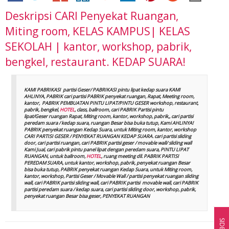
Deskripsi
CARI Penyekat Ruangan,
Miting room, KELAS KAMPUS| KELAS
SEKOLAH | kantor, workshop, pabrik,
bengkel, restaurant. KEDAP SUARA!
KAMI PABRIKASI partisi Geser/ PABRIKASI pintu lipat kedap suara KAMI
AHLINYA, PABRIK cari partisi PABRIK penyekat ruangan, Rapat, Meeting room,
kantor, PABRIK PEMBUATAN PINTU LIPAT/PINTU GESER workshop, restaurant,
pabrik, bengkel,
HOTEL
, class, ballroom, cari PABRIK Partisi pintu
lipat/Geser ruangan Rapat, Miting room, kantor, workshop, pabrik,, cari partisi
peredam suara / kedap suara, ruangan Besar bisa buka tutup, Kami AHLINYA!
PABRIK penyekat ruangan Kedap Suara, untuk Miting room, kantor, workshop
CARI PARTISI GESER / PENYEKAT RUANGAN KEDAP SUARA. cari partisi sliding
door, cari partisi ruangan, cari PABRIK partisi geser / movable wall/ sliding wall
Kami Jual, cari pabrik pintu panel lipat dengan peredam suara, PINTU LIPAT
RUANGAN, untuk ballroom,
HOTEL
, ruang meeting dll. PABRIK PARTISI
PEREDAM SUARA, untuk kantor, workshop, pabrik, penyekat ruangan Besar
bisa buka tutup, PABRIK penyekat ruangan Kedap Suara, untuk Miting room,
kantor, workshop, Partisi Geser / Movable Wall / partisi penyekat ruangan sliding
wall, cari PABRIK partisi sliding wall, cari PABRIK partisi movable wall, cari PABRIK
partisi peredam suara / kedap suara, cari partisi sliding door, workshop, pabrik,
penyekat ruangan Besar bisa geser, PENYEKAT RUANGAN