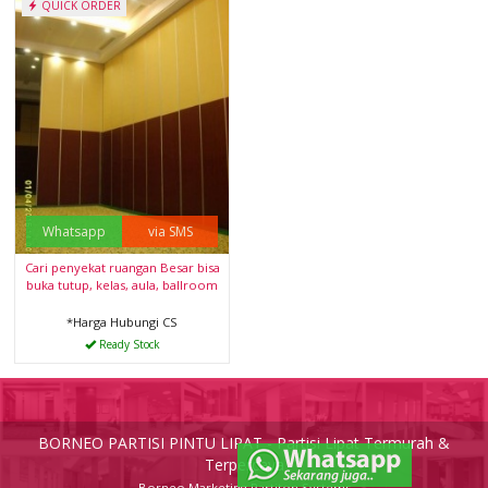
QUICK ORDER
Whatsapp
via SMS
Cari penyekat ruangan Besar bisa
buka tutup, kelas, aula, ballroom
*Harga Hubungi CS
Ready Stock
BORNEO PARTISI PINTU LIPAT - Partisi Lipat Termurah &
Terpercaya
Borneo Marketing Partiton Systems