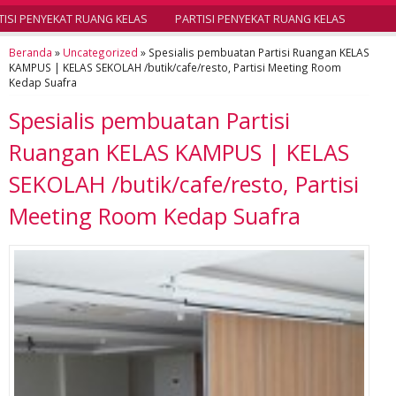
SI PENYEKAT RUANG KELAS
PARTISI PENYEKAT RUANG KELAS
Beranda
»
Uncategorized
»
Spesialis pembuatan Partisi Ruangan KELAS
KAMPUS | KELAS SEKOLAH /butik/cafe/resto, Partisi Meeting Room
Kedap Suafra
Spesialis pembuatan Partisi
Ruangan KELAS KAMPUS | KELAS
SEKOLAH /butik/cafe/resto, Partisi
Meeting Room Kedap Suafra