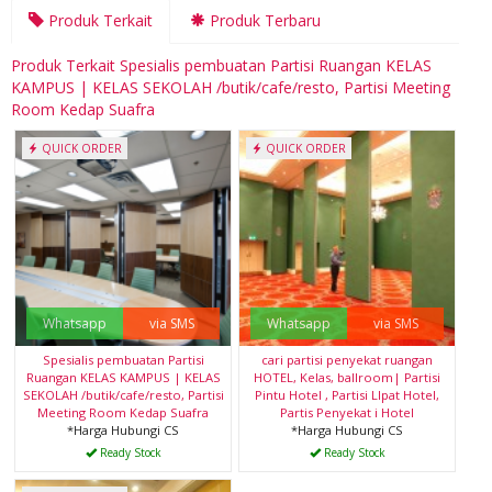
Produk Terkait
Produk Terbaru
Produk Terkait Spesialis pembuatan Partisi Ruangan KELAS
KAMPUS | KELAS SEKOLAH /butik/cafe/resto, Partisi Meeting
Room Kedap Suafra
QUICK ORDER
QUICK ORDER
Whatsapp
via SMS
Whatsapp
via SMS
Spesialis pembuatan Partisi
cari partisi penyekat ruangan
Ruangan KELAS KAMPUS | KELAS
HOTEL, Kelas, ballroom| Partisi
SEKOLAH /butik/cafe/resto, Partisi
Pintu Hotel , Partisi LIpat Hotel,
Meeting Room Kedap Suafra
Partis Penyekat i Hotel
*Harga Hubungi CS
*Harga Hubungi CS
Ready Stock
Ready Stock