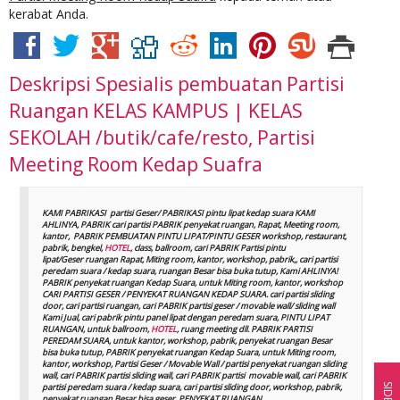
kerabat Anda.
Deskripsi
Spesialis pembuatan Partisi
Ruangan KELAS KAMPUS | KELAS
SEKOLAH /butik/cafe/resto, Partisi
Meeting Room Kedap Suafra
KAMI PABRIKASI partisi Geser/ PABRIKASI pintu lipat kedap suara KAMI
AHLINYA, PABRIK cari partisi PABRIK penyekat ruangan, Rapat, Meeting room,
kantor, PABRIK PEMBUATAN PINTU LIPAT/PINTU GESER workshop, restaurant,
pabrik, bengkel,
HOTEL
, class, ballroom, cari PABRIK Partisi pintu
lipat/Geser ruangan Rapat, Miting room, kantor, workshop, pabrik,, cari partisi
peredam suara / kedap suara, ruangan Besar bisa buka tutup, Kami AHLINYA!
PABRIK penyekat ruangan Kedap Suara, untuk Miting room, kantor, workshop
CARI PARTISI GESER / PENYEKAT RUANGAN KEDAP SUARA. cari partisi sliding
door, cari partisi ruangan, cari PABRIK partisi geser / movable wall/ sliding wall
Kami Jual, cari pabrik pintu panel lipat dengan peredam suara, PINTU LIPAT
RUANGAN, untuk ballroom,
HOTEL
, ruang meeting dll. PABRIK PARTISI
PEREDAM SUARA, untuk kantor, workshop, pabrik, penyekat ruangan Besar
bisa buka tutup, PABRIK penyekat ruangan Kedap Suara, untuk Miting room,
kantor, workshop, Partisi Geser / Movable Wall / partisi penyekat ruangan sliding
wall, cari PABRIK partisi sliding wall, cari PABRIK partisi movable wall, cari PABRIK
partisi peredam suara / kedap suara, cari partisi sliding door, workshop, pabrik,
penyekat ruangan Besar bisa geser, PENYEKAT RUANGAN