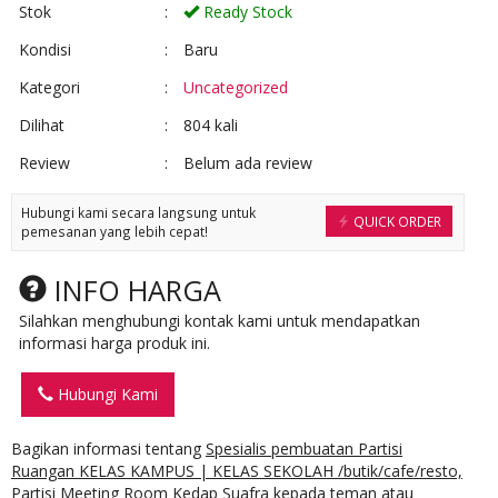
Stok
:
Ready Stock
Kondisi
:
Baru
Kategori
:
Uncategorized
Dilihat
:
804 kali
Review
:
Belum ada review
Hubungi kami secara langsung untuk
QUICK ORDER
pemesanan yang lebih cepat!
INFO HARGA
Silahkan menghubungi kontak kami untuk mendapatkan
informasi harga produk ini.
Hubungi Kami
Bagikan informasi tentang
Spesialis pembuatan Partisi
Ruangan KELAS KAMPUS | KELAS SEKOLAH /butik/cafe/resto,
Partisi Meeting Room Kedap Suafra
kepada teman atau