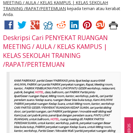
MEETING / AULA / KELAS KAMPUS | KELAS SEKOLAH
TRAINING /RAPAT/PERTEMUAN
kepada teman atau kerabat
Anda.
Deskripsi
Cari PENYEKAT RUANGAN
MEETING / AULA / KELAS KAMPUS |
KELAS SEKOLAH TRAINING
/RAPAT/PERTEMUAN
KAMI PABRIKASI partisi Geser/ PABRIKASI pintu lipat kedap suara KAMI
AHLINYA, PABRIK cari partisi PABRIK penyekat ruangan, Rapat, Meeting room,
kantor, PABRIK PEMBUATAN PINTU LIPAT/PINTU GESER workshop, restaurant,
pabrik, bengkel,
HOTEL
, class, ballroom, cari PABRIK Partisi pintu
lipat/Geser ruangan Rapat, Miting room, kantor, workshop, pabrik,, cari partisi
peredam suara / kedap suara, ruangan Besar bisa buka tutup, Kami AHLINYA!
PABRIK penyekat ruangan Kedap Suara, untuk Miting room, kantor, workshop
CARI PARTISI GESER / PENYEKAT RUANGAN KEDAP SUARA. cari partisi sliding
door, cari partisi ruangan, cari PABRIK partisi geser / movable wall/ sliding wall
Kami Jual, cari pabrik pintu panel lipat dengan peredam suara, PINTU LIPAT
RUANGAN, untuk ballroom,
HOTEL
, ruang meeting dll. PABRIK PARTISI
PEREDAM SUARA, untuk kantor, workshop, pabrik, penyekat ruangan Besar
SIDEBAR
bisa buka tutup, PABRIK penyekat ruangan Kedap Suara, untuk Miting room,
kantor, workshop, Partisi Geser / Movable Wall / partisi penyekat ruangan sliding