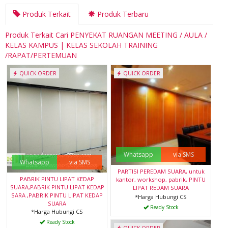
Produk Terkait
Produk Terbaru
Produk Terkait Cari PENYEKAT RUANGAN MEETING / AULA /
KELAS KAMPUS | KELAS SEKOLAH TRAINING
/RAPAT/PERTEMUAN
QUICK ORDER
QUICK ORDER
Whatsapp
via SMS
Whatsapp
via SMS
PARTISI PEREDAM SUARA, untuk
PABRIK PINTU LIPAT KEDAP
kantor, workshop, pabrik, PINTU
SUARA,PABRIK PINTU LIPAT KEDAP
LIPAT REDAM SUARA
SARA ,PABRIK PINTU LIPAT KEDAP
*Harga Hubungi CS
SUARA
Ready Stock
*Harga Hubungi CS
Ready Stock