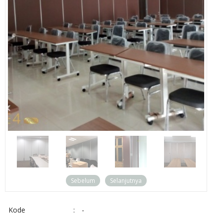
Sebelum
Selanjutnya
Kode
:
-