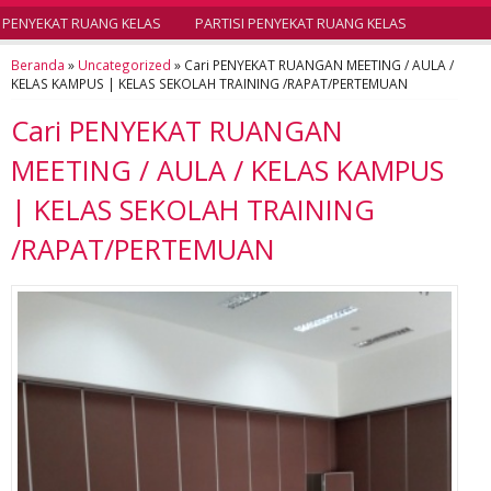
PENYEKAT RUANG KELAS
PARTISI PENYEKAT RUANG KELAS
Beranda
»
Uncategorized
»
Cari PENYEKAT RUANGAN MEETING / AULA /
KELAS KAMPUS | KELAS SEKOLAH TRAINING /RAPAT/PERTEMUAN
Cari PENYEKAT RUANGAN
MEETING / AULA / KELAS KAMPUS
| KELAS SEKOLAH TRAINING
/RAPAT/PERTEMUAN