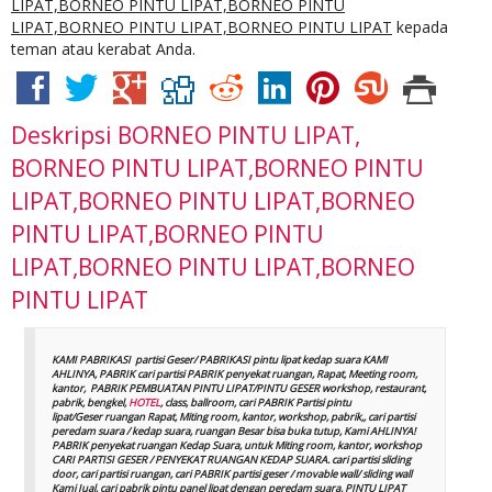
LIPAT,BORNEO PINTU LIPAT,BORNEO PINTU
LIPAT,BORNEO PINTU LIPAT,BORNEO PINTU LIPAT
kepada
teman atau kerabat Anda.
Deskripsi
BORNEO PINTU LIPAT,
BORNEO PINTU LIPAT,BORNEO PINTU
LIPAT,BORNEO PINTU LIPAT,BORNEO
PINTU LIPAT,BORNEO PINTU
LIPAT,BORNEO PINTU LIPAT,BORNEO
PINTU LIPAT
KAMI PABRIKASI partisi Geser/ PABRIKASI pintu lipat kedap suara KAMI
AHLINYA, PABRIK cari partisi PABRIK penyekat ruangan, Rapat, Meeting room,
kantor, PABRIK PEMBUATAN PINTU LIPAT/PINTU GESER workshop, restaurant,
pabrik, bengkel,
HOTEL
, class, ballroom, cari PABRIK Partisi pintu
lipat/Geser ruangan Rapat, Miting room, kantor, workshop, pabrik,, cari partisi
peredam suara / kedap suara, ruangan Besar bisa buka tutup, Kami AHLINYA!
PABRIK penyekat ruangan Kedap Suara, untuk Miting room, kantor, workshop
CARI PARTISI GESER / PENYEKAT RUANGAN KEDAP SUARA. cari partisi sliding
door, cari partisi ruangan, cari PABRIK partisi geser / movable wall/ sliding wall
Kami Jual, cari pabrik pintu panel lipat dengan peredam suara, PINTU LIPAT