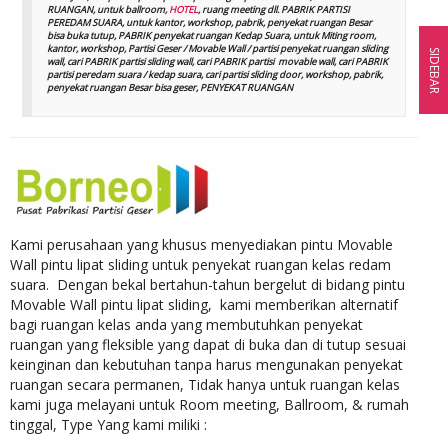
RUANGAN, untuk ballroom,
HOTEL
, ruang meeting dll. PABRIK PARTISI
PEREDAM SUARA, untuk kantor, workshop, pabrik, penyekat ruangan Besar
bisa buka tutup, PABRIK penyekat ruangan Kedap Suara, untuk Miting room,
kantor, workshop, Partisi Geser / Movable Wall / partisi penyekat ruangan sliding
SIDEBAR
wall, cari PABRIK partisi sliding wall, cari PABRIK partisi movable wall, cari PABRIK
partisi peredam suara / kedap suara, cari partisi sliding door, workshop, pabrik,
penyekat ruangan Besar bisa geser, PENYEKAT RUANGAN
Kami perusahaan yang khusus menyediakan pintu Movable
Wall pintu lipat sliding untuk penyekat ruangan kelas redam
suara. Dengan bekal bertahun-tahun bergelut di bidang pintu
Movable Wall pintu lipat sliding, kami memberikan alternatif
bagi ruangan kelas anda yang membutuhkan penyekat
ruangan yang fleksible yang dapat di buka dan di tutup sesuai
keinginan dan kebutuhan tanpa harus mengunakan penyekat
ruangan secara permanen, Tidak hanya untuk ruangan kelas
kami juga melayani untuk Room meeting, Ballroom, & rumah
tinggal, Type Yang kami miliki :