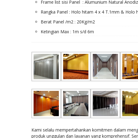
Frame list sisi Panel : Alumunium Natural Anodi
Rangka Panel : Holo hitam 4 x 4 T.1mm & Holo 
Berat Panel /m2 : 20Kg/m2
Ketingian Max : 1m s/d 6m
Kami selalu mempertahankan komitmen dalam mengem
produk unggulan dan layanan yang komprehensif. Se