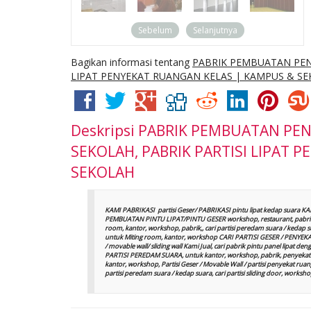
Sebelum
Selanjutnya
Bagikan informasi tentang
PABRIK PEMBUATAN PEN
LIPAT PENYEKAT RUANGAN KELAS | KAMPUS & S
Deskripsi
PABRIK PEMBUATAN PEN
SEKOLAH, PABRIK PARTISI LIPAT 
SEKOLAH
KAMI PABRIKASI partisi Geser/ PABRIKASI pintu lipat kedap suara K
PEMBUATAN PINTU LIPAT/PINTU GESER workshop, restaurant, pabrik
room, kantor, workshop, pabrik,, cari partisi peredam suara / keda
untuk Miting room, kantor, workshop CARI PARTISI GESER / PENYEKAT R
/ movable wall/ sliding wall Kami Jual, cari pabrik pintu panel lipa
PARTISI PEREDAM SUARA, untuk kantor, workshop, pabrik, penyekat 
kantor, workshop, Partisi Geser / Movable Wall / partisi penyekat ruanga
partisi peredam suara / kedap suara, cari partisi sliding door, wor