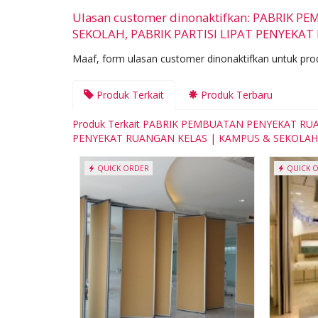
Ulasan customer dinonaktifkan: PABRIK
SEKOLAH, PABRIK PARTISI LIPAT PENYEKA
Maaf, form ulasan customer dinonaktifkan untuk prod
Produk Terkait
Produk Terbaru
Produk Terkait PABRIK PEMBUATAN PENYEKAT RU
PENYEKAT RUANGAN KELAS | KAMPUS & SEKOLAH
QUICK ORDER
QUICK 