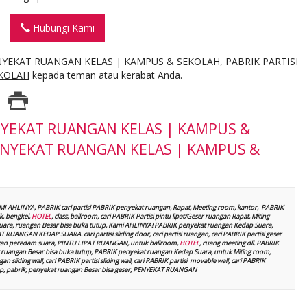
Hubungi Kami
YEKAT RUANGAN KELAS | KAMPUS & SEKOLAH, PABRIK PARTISI
EKOLAH
kepada teman atau kerabat Anda.
YEKAT RUANGAN KELAS | KAMPUS &
PENYEKAT RUANGAN KELAS | KAMPUS &
AMI AHLINYA, PABRIK cari partisi PABRIK penyekat ruangan, Rapat, Meeting room, kantor, PABRIK
, bengkel,
HOTEL
, class, ballroom, cari PABRIK Partisi pintu lipat/Geser ruangan Rapat, Miting
p suara, ruangan Besar bisa buka tutup, Kami AHLINYA! PABRIK penyekat ruangan Kedap Suara,
UANGAN KEDAP SUARA. cari partisi sliding door, cari partisi ruangan, cari PABRIK partisi geser
t dengan peredam suara, PINTU LIPAT RUANGAN, untuk ballroom,
HOTEL
, ruang meeting dll. PABRIK
ruangan Besar bisa buka tutup, PABRIK penyekat ruangan Kedap Suara, untuk Miting room,
n sliding wall, cari PABRIK partisi sliding wall, cari PABRIK partisi movable wall, cari PABRIK
kshop, pabrik, penyekat ruangan Besar bisa geser, PENYEKAT RUANGAN