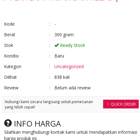
Ready Stock
Ready Stock
Kode
:
-
Berat
:
300 gram
Stok
:
Ready Stock
Kondisi
:
Baru
Kategori
:
Uncategorized
Dilihat
:
838 kali
Review
:
Belum ada review
Hubungi kami secara langsung untuk pemesanan
QUICK ORDER
yang lebih cepat!
INFO HARGA
Silahkan menghubungi kontak kami untuk mendapatkan informasi
harga produk ini.