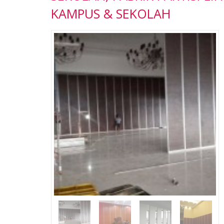
 CS
Ready Stock
KAMPUS & SEKOLAH