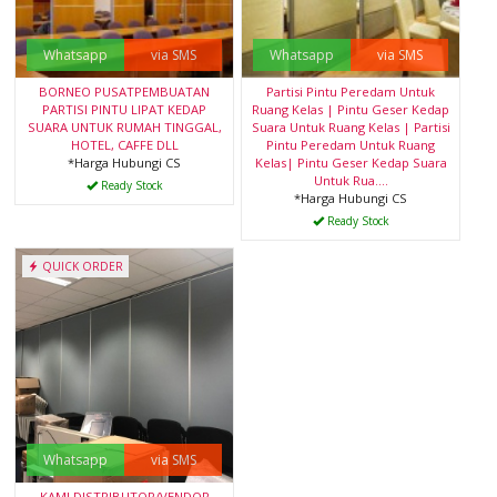
Whatsapp
via SMS
Whatsapp
via SMS
BORNEO PUSATPEMBUATAN
Partisi Pintu Peredam Untuk
PARTISI PINTU LIPAT KEDAP
Ruang Kelas | Pintu Geser Kedap
SUARA UNTUK RUMAH TINGGAL,
Suara Untuk Ruang Kelas | Partisi
HOTEL, CAFFE DLL
Pintu Peredam Untuk Ruang
*Harga Hubungi CS
Kelas| Pintu Geser Kedap Suara
Untuk Rua....
Ready Stock
*Harga Hubungi CS
Ready Stock
QUICK ORDER
Whatsapp
via SMS
KAMI DISTRIBUTOR/VENDOR