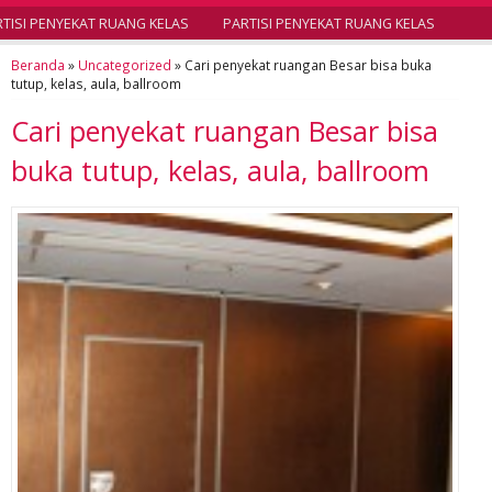
ISI PENYEKAT RUANG KELAS
PARTISI PENYEKAT RUANG KELAS
Beranda
»
Uncategorized
»
Cari penyekat ruangan Besar bisa buka
tutup, kelas, aula, ballroom
Cari penyekat ruangan Besar bisa
buka tutup, kelas, aula, ballroom