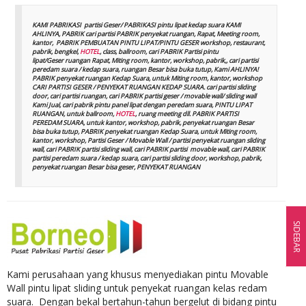
KAMI PABRIKASI partisi Geser/ PABRIKASI pintu lipat kedap suara KAMI
AHLINYA, PABRIK cari partisi PABRIK penyekat ruangan, Rapat, Meeting room,
kantor, PABRIK PEMBUATAN PINTU LIPAT/PINTU GESER workshop, restaurant,
pabrik, bengkel,
HOTEL
, class, ballroom, cari PABRIK Partisi pintu
lipat/Geser ruangan Rapat, Miting room, kantor, workshop, pabrik,, cari partisi
peredam suara / kedap suara, ruangan Besar bisa buka tutup, Kami AHLINYA!
PABRIK penyekat ruangan Kedap Suara, untuk Miting room, kantor, workshop
CARI PARTISI GESER / PENYEKAT RUANGAN KEDAP SUARA. cari partisi sliding
door, cari partisi ruangan, cari PABRIK partisi geser / movable wall/ sliding wall
Kami Jual, cari pabrik pintu panel lipat dengan peredam suara, PINTU LIPAT
RUANGAN, untuk ballroom,
HOTEL
, ruang meeting dll. PABRIK PARTISI
PEREDAM SUARA, untuk kantor, workshop, pabrik, penyekat ruangan Besar
bisa buka tutup, PABRIK penyekat ruangan Kedap Suara, untuk Miting room,
kantor, workshop, Partisi Geser / Movable Wall / partisi penyekat ruangan sliding
wall, cari PABRIK partisi sliding wall, cari PABRIK partisi movable wall, cari PABRIK
partisi peredam suara / kedap suara, cari partisi sliding door, workshop, pabrik,
penyekat ruangan Besar bisa geser, PENYEKAT RUANGAN
SIDEBAR
Kami perusahaan yang khusus menyediakan pintu Movable
Wall pintu lipat sliding untuk penyekat ruangan kelas redam
suara. Dengan bekal bertahun-tahun bergelut di bidang pintu