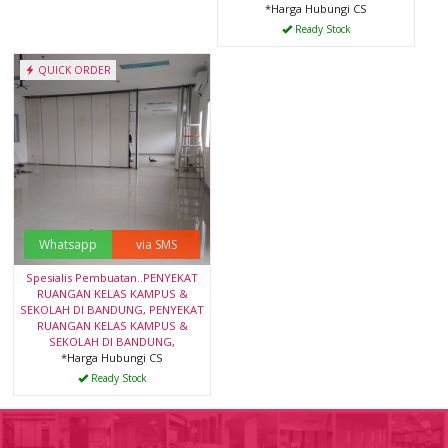
*Harga Hubungi CS
Ready Stock
QUICK ORDER
Whatsapp
via SMS
Spesialis Pembuatan..PENYEKAT
RUANGAN KELAS KAMPUS &
SEKOLAH DI BANDUNG, PENYEKAT
RUANGAN KELAS KAMPUS &
SEKOLAH DI BANDUNG,
*Harga Hubungi CS
Ready Stock