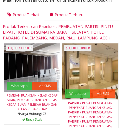
Maaf, form ulasan customer dinonaktifkan untuk produk ini
Produk Terkait
Produk Terbaru
Produk Terkait cari Pabrikasi.. PEMBUATAN PARTISI PINTU
LIPAT, HOTEL DI SUMATRA BARAT, SELATAN HOTEL
PADANG, PALEMBANG, MEDAN, RIAU, LAMPUNG, ACEH
QUICK ORDER
QUICK ORDER
Whatsapp
via SMS
Whatsapp
via SMS
PEMISAH RUANGAN KELAS KEDAP
SUAR, PEMISAH RUANGAN KELAS
PABRIK / PUSAT PEMBUATAN
KEDAP SUAR, PEMISAH RUANGAN
PENYEKAT RUANGAN KELAS,
KELAS KEDAP SUAR
PABRIK / PUSAT PEMBUATAN
*Harga Hubungi CS
PENYEKAT RUANGAN KELAS,
Ready Stock
PABRIK / PUSAT PEMBUATAN
PENYEKAT RUANGAN KELAS,