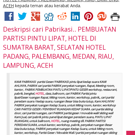
ACEH
kepada teman atau kerabat Anda.
Deskripsi
cari Pabrikasi.. PEMBUATAN
PARTISI PINTU LIPAT, HOTEL DI
SUMATRA BARAT, SELATAN HOTEL
PADANG, PALEMBANG, MEDAN, RIAU,
LAMPUNG, ACEH
KAMI PABRIKASI partisi Geser/ PABRIKASI pintu lipat kedap suara KAMI
AHLINYA, PABRIK cari partisi PABRIK penyekat ruangan, Rapat, Meeting room,
kantor, PABRIK PEMBUATAN PINTU LIPAT/PINTU GESER workshop, restaurant,
pabrik, bengkel,
HOTEL
, class, ballroom, cari PABRIK Partisi pintu
lipat/Geser ruangan Rapat, Miting room, kantor, workshop, pabrik,, cari partisi
peredam suara / kedap suara, ruangan Besar bisa buka tutup, Kami AHLINYA!
PABRIK penyekat ruangan Kedap Suara, untuk Miting room, kantor, workshop
CARI PARTISI GESER / PENYEKAT RUANGAN KEDAP SUARA. cari partisi sliding
door, cari partisi ruangan, cari PABRIK partisi geser / movable wall/ sliding wall
Kami Jual, cari pabrik pintu panel lipat dengan peredam suara, PINTU LIPAT
RUANGAN, untuk ballroom,
HOTEL
, ruang meeting dll. PABRIK PARTISI
PEREDAM SUARA, untuk kantor, workshop, pabrik, penyekat ruangan Besar
bisa buka tutup, PABRIK penyekat ruangan Kedap Suara, untuk Miting room,
kantor, workshop, Partisi Geser / Movable Wall / partisi penyekat ruangan sliding