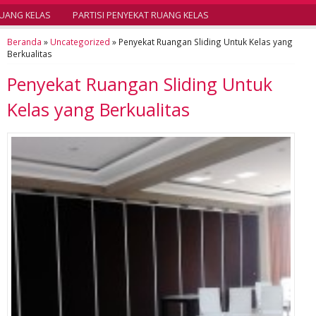
UANG KELAS
PARTISI PENYEKAT RUANG KELAS
Beranda
»
Uncategorized
»
Penyekat Ruangan Sliding Untuk Kelas yang
Berkualitas
Penyekat Ruangan Sliding Untuk
Kelas yang Berkualitas