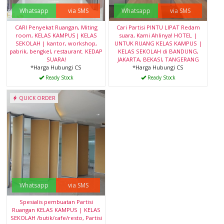
Whatsapp
via SMS
Whatsapp
via SMS
CARI Penyekat Ruangan, Miting
Cari Partisi PINTU LIPAT Redam
room, KELAS KAMPUS| KELAS
suara, Kami Ahlinya! HOTEL |
SEKOLAH | kantor, workshop,
UNTUK RUANG KELAS KAMPUS |
pabrik, bengkel, restaurant. KEDAP
KELAS SEKOLAH di BANDUNG,
SUARA!
JAKARTA, BEKASI, TANGERANG
*Harga Hubungi CS
*Harga Hubungi CS
Ready Stock
Ready Stock
QUICK ORDER
Whatsapp
via SMS
Spesialis pembuatan Partisi
Ruangan KELAS KAMPUS | KELAS
SEKOLAH /butik/cafe/resto, Partisi