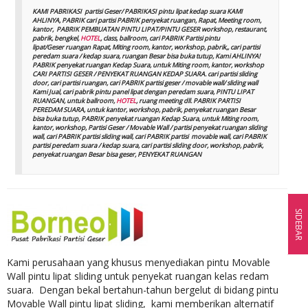
KAMI PABRIKASI partisi Geser/ PABRIKASI pintu lipat kedap suara KAMI
AHLINYA, PABRIK cari partisi PABRIK penyekat ruangan, Rapat, Meeting room,
kantor, PABRIK PEMBUATAN PINTU LIPAT/PINTU GESER workshop, restaurant,
pabrik, bengkel,
HOTEL
, class, ballroom, cari PABRIK Partisi pintu
lipat/Geser ruangan Rapat, Miting room, kantor, workshop, pabrik,, cari partisi
peredam suara / kedap suara, ruangan Besar bisa buka tutup, Kami AHLINYA!
PABRIK penyekat ruangan Kedap Suara, untuk Miting room, kantor, workshop
CARI PARTISI GESER / PENYEKAT RUANGAN KEDAP SUARA. cari partisi sliding
door, cari partisi ruangan, cari PABRIK partisi geser / movable wall/ sliding wall
Kami Jual, cari pabrik pintu panel lipat dengan peredam suara, PINTU LIPAT
RUANGAN, untuk ballroom,
HOTEL
, ruang meeting dll. PABRIK PARTISI
PEREDAM SUARA, untuk kantor, workshop, pabrik, penyekat ruangan Besar
bisa buka tutup, PABRIK penyekat ruangan Kedap Suara, untuk Miting room,
kantor, workshop, Partisi Geser / Movable Wall / partisi penyekat ruangan sliding
wall, cari PABRIK partisi sliding wall, cari PABRIK partisi movable wall, cari PABRIK
partisi peredam suara / kedap suara, cari partisi sliding door, workshop, pabrik,
penyekat ruangan Besar bisa geser, PENYEKAT RUANGAN
SIDEBAR
Kami perusahaan yang khusus menyediakan pintu Movable
Wall pintu lipat sliding untuk penyekat ruangan kelas redam
suara. Dengan bekal bertahun-tahun bergelut di bidang pintu
Movable Wall pintu lipat sliding, kami memberikan alternatif