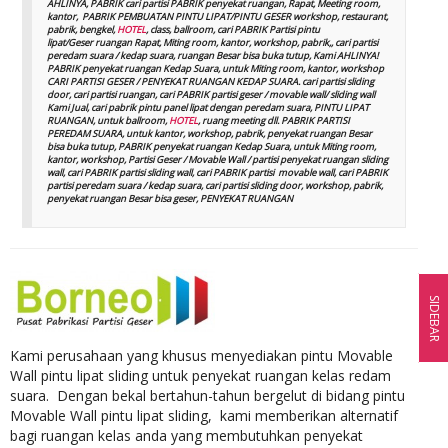
AHLINYA, PABRIK cari partisi PABRIK penyekat ruangan, Rapat, Meeting room,
kantor, PABRIK PEMBUATAN PINTU LIPAT/PINTU GESER workshop, restaurant,
pabrik, bengkel,
HOTEL
, class, ballroom, cari PABRIK Partisi pintu
lipat/Geser ruangan Rapat, Miting room, kantor, workshop, pabrik,, cari partisi
peredam suara / kedap suara, ruangan Besar bisa buka tutup, Kami AHLINYA!
PABRIK penyekat ruangan Kedap Suara, untuk Miting room, kantor, workshop
CARI PARTISI GESER / PENYEKAT RUANGAN KEDAP SUARA. cari partisi sliding
door, cari partisi ruangan, cari PABRIK partisi geser / movable wall/ sliding wall
Kami Jual, cari pabrik pintu panel lipat dengan peredam suara, PINTU LIPAT
RUANGAN, untuk ballroom,
HOTEL
, ruang meeting dll. PABRIK PARTISI
PEREDAM SUARA, untuk kantor, workshop, pabrik, penyekat ruangan Besar
bisa buka tutup, PABRIK penyekat ruangan Kedap Suara, untuk Miting room,
kantor, workshop, Partisi Geser / Movable Wall / partisi penyekat ruangan sliding
wall, cari PABRIK partisi sliding wall, cari PABRIK partisi movable wall, cari PABRIK
partisi peredam suara / kedap suara, cari partisi sliding door, workshop, pabrik,
penyekat ruangan Besar bisa geser, PENYEKAT RUANGAN
SIDEBAR
Kami perusahaan yang khusus menyediakan pintu Movable
Wall pintu lipat sliding untuk penyekat ruangan kelas redam
suara. Dengan bekal bertahun-tahun bergelut di bidang pintu
Movable Wall pintu lipat sliding, kami memberikan alternatif
bagi ruangan kelas anda yang membutuhkan penyekat