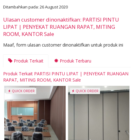
Ditambahkan pada: 26 August 2020
Ulasan customer dinonaktifkan: PARTISI PINTU
LIPAT | PENYEKAT RUANGAN RAPAT, MITING
ROOM, KANTOR Sale
Maaf, form ulasan customer dinonaktifkan untuk produk ini
Produk Terkait
Produk Terbaru
Produk Terkait PARTISI PINTU LIPAT | PENYEKAT RUANGAN
RAPAT, MITING ROOM, KANTOR Sale
QUICK ORDER
QUICK ORDER