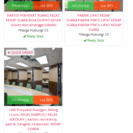
Whatsapp
via SMS
Whatsapp
via SMS
PARTISI PENYEKAT RUANG KELAS
PABRIK LIPAT KEDAP
KEDAP SUARA BISA DILIPAT/GESER
SUARA,PABRIK PINTU LIPAT KEDAP
Universitas Airlangga (UNAIR)
SUARA,PABRIK PINTU LIPAT KEDAP
SUARA
*Harga Hubungi CS
*Harga Hubungi CS
Ready Stock
Ready Stock
QUICK ORDER
Whatsapp
via SMS
CARI Penyekat Ruangan, Miting
room, KELAS KAMPUS| KELAS
SEKOLAH | kantor, workshop,
pabrik, bengkel, restaurant. KEDAP
SUARA!