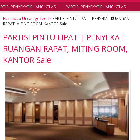
TISI PENYEKAT RUANG KELAS
PARTISI PENYEKAT RUANG KELAS
Beranda
»
Uncategorized
»
PARTISI PINTU LIPAT | PENYEKAT RUANGAN
RAPAT, MITING ROOM, KANTOR Sale
PARTISI PINTU LIPAT | PENYEKAT
RUANGAN RAPAT, MITING ROOM,
KANTOR Sale