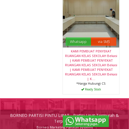
Whatsapp
via SMS
KAMI PEMBUAT PENYEKAT
RUANGAN KELAS SEKOLAH Bekasi
| KAMI PEMBUAT PENYEKAT
RUANGAN KELAS SEKOLAH Bekasi
| KAMI PEMBUAT PENYEKAT
RUANGAN KELAS SEKOLAH Bekasi
| K....
*Harga Hubungi CS
Ready Stock
BORNEO PARTISI PINTU LIPAT - Partisi Lipat Termurah &
Terpercaya
Borneo Marketing Partiton Systems