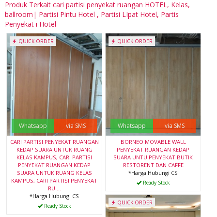
Produk Terkait cari partisi penyekat ruangan HOTEL, Kelas,
ballroom| Partisi Pintu Hotel , Partisi LIpat Hotel, Partis
Penyekat i Hotel
QUICK ORDER
QUICK ORDER
Whatsapp
via SMS
Whatsapp
via SMS
CARI PARTISI PENYEKAT RUANGAN
BORNEO MOVABLE WALL
KEDAP SUARA UNTUK RUANG
PENYEKAT RUANGAN KEDAP
KELAS KAMPUS, CARI PARTISI
SUARA UNTU PENYEKAT BUTIK
PENYEKAT RUANGAN KEDAP
RESTORENT DAN CAFFE
SUARA UNTUK RUANG KELAS
*Harga Hubungi CS
KAMPUS, CARI PARTISI PENYEKAT
Ready Stock
RU....
*Harga Hubungi CS
QUICK ORDER
Ready Stock