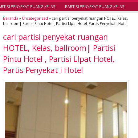
TISI PENYEKAT RUANG KELAS
PARTISI PENYEKAT RUANG KELAS
Beranda
»
Uncategorized
»
cari partisi penyekat ruangan HOTEL, Kelas,
ballroom| Partisi Pintu Hotel , Partisi LIpat Hotel, Partis Penyekat i Hotel
cari partisi penyekat ruangan
HOTEL, Kelas, ballroom| Partisi
Pintu Hotel , Partisi LIpat Hotel,
Partis Penyekat i Hotel