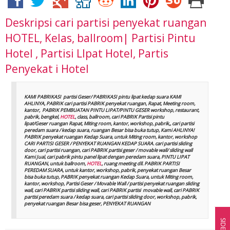
Deskripsi
cari partisi penyekat ruangan
HOTEL, Kelas, ballroom| Partisi Pintu
Hotel , Partisi LIpat Hotel, Partis
Penyekat i Hotel
KAMI PABRIKASI partisi Geser/ PABRIKASI pintu lipat kedap suara KAMI
AHLINYA, PABRIK cari partisi PABRIK penyekat ruangan, Rapat, Meeting room,
kantor, PABRIK PEMBUATAN PINTU LIPAT/PINTU GESER workshop, restaurant,
pabrik, bengkel,
HOTEL
, class, ballroom, cari PABRIK Partisi pintu
lipat/Geser ruangan Rapat, Miting room, kantor, workshop, pabrik,, cari partisi
peredam suara / kedap suara, ruangan Besar bisa buka tutup, Kami AHLINYA!
PABRIK penyekat ruangan Kedap Suara, untuk Miting room, kantor, workshop
CARI PARTISI GESER / PENYEKAT RUANGAN KEDAP SUARA. cari partisi sliding
door, cari partisi ruangan, cari PABRIK partisi geser / movable wall/ sliding wall
Kami Jual, cari pabrik pintu panel lipat dengan peredam suara, PINTU LIPAT
RUANGAN, untuk ballroom,
HOTEL
, ruang meeting dll. PABRIK PARTISI
PEREDAM SUARA, untuk kantor, workshop, pabrik, penyekat ruangan Besar
bisa buka tutup, PABRIK penyekat ruangan Kedap Suara, untuk Miting room,
kantor, workshop, Partisi Geser / Movable Wall / partisi penyekat ruangan sliding
wall, cari PABRIK partisi sliding wall, cari PABRIK partisi movable wall, cari PABRIK
partisi peredam suara / kedap suara, cari partisi sliding door, workshop, pabrik,
penyekat ruangan Besar bisa geser, PENYEKAT RUANGAN
SIDEBAR