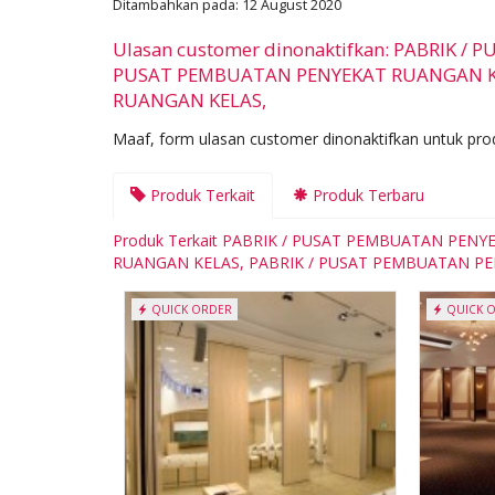
Ditambahkan pada: 12 August 2020
Ulasan customer dinonaktifkan: PABRIK 
PUSAT PEMBUATAN PENYEKAT RUANGAN KE
RUANGAN KELAS,
Maaf, form ulasan customer dinonaktifkan untuk prod
Produk Terkait
Produk Terbaru
Produk Terkait PABRIK / PUSAT PEMBUATAN PEN
RUANGAN KELAS, PABRIK / PUSAT PEMBUATAN P
QUICK ORDER
QUICK 