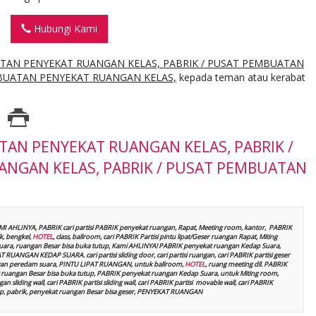
Hubungi Kami
ATAN PENYEKAT RUANGAN KELAS, PABRIK / PUSAT PEMBUATAN
MBUATAN PENYEKAT RUANGAN KELAS,
kepada teman atau kerabat
TAN PENYEKAT RUANGAN KELAS, PABRIK /
NGAN KELAS, PABRIK / PUSAT PEMBUATAN
AMI AHLINYA, PABRIK cari partisi PABRIK penyekat ruangan, Rapat, Meeting room, kantor, PABRIK
, bengkel,
HOTEL
, class, ballroom, cari PABRIK Partisi pintu lipat/Geser ruangan Rapat, Miting
p suara, ruangan Besar bisa buka tutup, Kami AHLINYA! PABRIK penyekat ruangan Kedap Suara,
UANGAN KEDAP SUARA. cari partisi sliding door, cari partisi ruangan, cari PABRIK partisi geser
t dengan peredam suara, PINTU LIPAT RUANGAN, untuk ballroom,
HOTEL
, ruang meeting dll. PABRIK
ruangan Besar bisa buka tutup, PABRIK penyekat ruangan Kedap Suara, untuk Miting room,
n sliding wall, cari PABRIK partisi sliding wall, cari PABRIK partisi movable wall, cari PABRIK
kshop, pabrik, penyekat ruangan Besar bisa geser, PENYEKAT RUANGAN