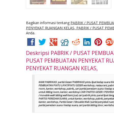
Bagikan informasi tentang
PABRIK / PUSAT PEMBU
PENYEKAT RUANGAN KELAS, PABRIK / PUSAT PE
Anda.
Deskripsi
PABRIK / PUSAT PEMBUA
PUSAT PEMBUATAN PENYEKAT RUA
PENYEKAT RUANGAN KELAS,
KAMI PABRIKASI partisi Geser/ PABRIKASI pintu lipat kedap suara K
PEMBUATAN PINTU LIPAT/PINTU GESER workshop, restaurant, pabrik
room, kantor, workshop, pabrik,, cari partisi peredam suara / keda
untuk Miting room, kantor, workshop CARI PARTISI GESER / PENYEKAT R
/ movable wall/ sliding wall Kami Jual, cari pabrik pintu panel lipa
PARTISI PEREDAM SUARA, untuk kantor, workshop, pabrik, penyekat 
kantor, workshop, Partisi Geser / Movable Wall / partisi penyekat ruanga
partisi peredam suara / kedap suara, cari partisi sliding door, wor