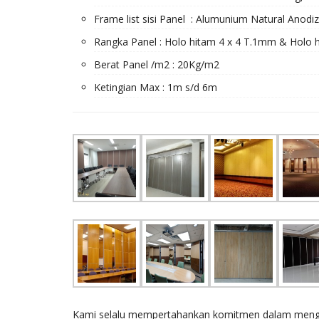
Frame list sisi Panel : Alumunium Natural Anodi
Rangka Panel : Holo hitam 4 x 4 T.1mm & Holo 
Berat Panel /m2 : 20Kg/m2
Ketingian Max : 1m s/d 6m
Kami selalu mempertahankan komitmen dalam mengem