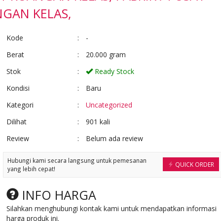
Ready Stock
Ready Stock
GAN KELAS,
Kode
:
-
Berat
:
20.000 gram
Stok
:
Ready Stock
Kondisi
:
Baru
Kategori
:
Uncategorized
Dilihat
:
901 kali
Review
:
Belum ada review
Hubungi kami secara langsung untuk pemesanan
QUICK ORDER
yang lebih cepat!
INFO HARGA
Silahkan menghubungi kontak kami untuk mendapatkan informasi
harga produk ini.