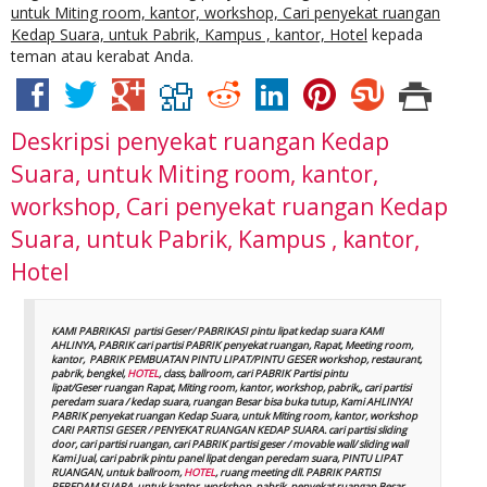
untuk Miting room, kantor, workshop, Cari penyekat ruangan
Kedap Suara, untuk Pabrik, Kampus , kantor, Hotel
kepada
teman atau kerabat Anda.
Deskripsi
penyekat ruangan Kedap
Suara, untuk Miting room, kantor,
workshop, Cari penyekat ruangan Kedap
Suara, untuk Pabrik, Kampus , kantor,
Hotel
KAMI PABRIKASI partisi Geser/ PABRIKASI pintu lipat kedap suara KAMI
AHLINYA, PABRIK cari partisi PABRIK penyekat ruangan, Rapat, Meeting room,
kantor, PABRIK PEMBUATAN PINTU LIPAT/PINTU GESER workshop, restaurant,
pabrik, bengkel,
HOTEL
, class, ballroom, cari PABRIK Partisi pintu
lipat/Geser ruangan Rapat, Miting room, kantor, workshop, pabrik,, cari partisi
peredam suara / kedap suara, ruangan Besar bisa buka tutup, Kami AHLINYA!
PABRIK penyekat ruangan Kedap Suara, untuk Miting room, kantor, workshop
CARI PARTISI GESER / PENYEKAT RUANGAN KEDAP SUARA. cari partisi sliding
door, cari partisi ruangan, cari PABRIK partisi geser / movable wall/ sliding wall
Kami Jual, cari pabrik pintu panel lipat dengan peredam suara, PINTU LIPAT
RUANGAN, untuk ballroom,
HOTEL
, ruang meeting dll. PABRIK PARTISI
PEREDAM SUARA, untuk kantor, workshop, pabrik, penyekat ruangan Besar