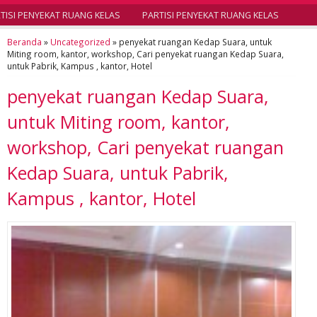
SI PENYEKAT RUANG KELAS
PARTISI PENYEKAT RUANG KELAS
Beranda
»
Uncategorized
»
penyekat ruangan Kedap Suara, untuk
Miting room, kantor, workshop, Cari penyekat ruangan Kedap Suara,
untuk Pabrik, Kampus , kantor, Hotel
penyekat ruangan Kedap Suara,
untuk Miting room, kantor,
workshop, Cari penyekat ruangan
Kedap Suara, untuk Pabrik,
Kampus , kantor, Hotel