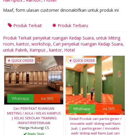
Maaf, form ulasan customer dinonaktifkan untuk produk ini
Produk Terkait
Produk Terbaru
Produk Terkait penyekat ruangan Kedap Suara, untuk Miting
room, kantor, workshop, Cari penyekat ruangan Kedap Suara,
untuk Pabrik, Kampus , kantor, Hotel
QUICK ORDER
QUICK ORDER
Whatsapp
via SMS
Whatsapp
via SMS
Cari PENYEKAT RUANGAN
MEETING / AULA / KELAS KAMPUS
| KELAS SEKOLAH TRAINING
Detail Produk cari partisi geser /
/RAPAT/PERTEMUAN
movable wall/ sliding wall Kami
*Harga Hubungi CS
Jual, | partisi geser / movable
wall/ sliding wall Kami Jual cari
Ready Stock