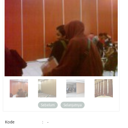
Sebelum
Selanjutnya
Kode
:
-