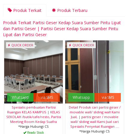
Produk Terkait
Produk Terbaru
Produk Terkait Partisi Geser Kedap Suara Sumber Pintu Lipat
dan Partisi Geser | Partisi Geser Kedap Suara Sumber Pintu
Lipat dan Partisi Geser
QUICK ORDER
QUICK ORDER
Whatsapp
via SMS
Whatsapp
via SMS
Spesialis pembuatan Partisi
Detail Produk cari partisi geser /
Ruangan KELAS KAMPUS | KELAS
movable wall/ sliding wall Kami
SEKOLAH /butik/cafe/resto, Partisi
Jual, | partisi geser / movable
Meeting Room Kedap Suafra
wall/ sliding wall Kami Jual cari
*Harga Hubungi CS
Spesialis Penyekat Ruangan ....
*Harga Hubungi CS
Ready Stock