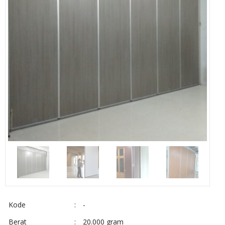
Kode
:
-
Berat
:
20.000 gram