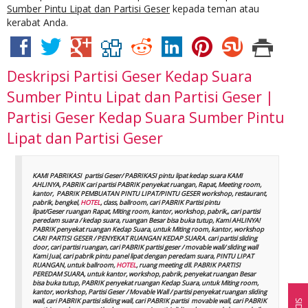
Sumber Pintu Lipat dan Partisi Geser
kepada teman atau
kerabat Anda.
Deskripsi
Partisi Geser Kedap Suara
Sumber Pintu Lipat dan Partisi Geser |
Partisi Geser Kedap Suara Sumber Pintu
Lipat dan Partisi Geser
KAMI PABRIKASI partisi Geser/ PABRIKASI pintu lipat kedap suara KAMI
AHLINYA, PABRIK cari partisi PABRIK penyekat ruangan, Rapat, Meeting room,
kantor, PABRIK PEMBUATAN PINTU LIPAT/PINTU GESER workshop, restaurant,
pabrik, bengkel,
HOTEL
, class, ballroom, cari PABRIK Partisi pintu
lipat/Geser ruangan Rapat, Miting room, kantor, workshop, pabrik,, cari partisi
peredam suara / kedap suara, ruangan Besar bisa buka tutup, Kami AHLINYA!
PABRIK penyekat ruangan Kedap Suara, untuk Miting room, kantor, workshop
CARI PARTISI GESER / PENYEKAT RUANGAN KEDAP SUARA. cari partisi sliding
door, cari partisi ruangan, cari PABRIK partisi geser / movable wall/ sliding wall
Kami Jual, cari pabrik pintu panel lipat dengan peredam suara, PINTU LIPAT
RUANGAN, untuk ballroom,
HOTEL
, ruang meeting dll. PABRIK PARTISI
PEREDAM SUARA, untuk kantor, workshop, pabrik, penyekat ruangan Besar
bisa buka tutup, PABRIK penyekat ruangan Kedap Suara, untuk Miting room,
kantor, workshop, Partisi Geser / Movable Wall / partisi penyekat ruangan sliding
wall, cari PABRIK partisi sliding wall, cari PABRIK partisi movable wall, cari PABRIK