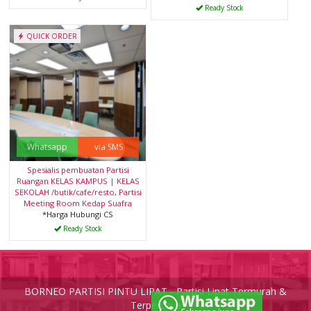
Ready Stock
QUICK ORDER
Whatsapp
via SMS
Spesialis pembuatan Partisi
Ruangan KELAS KAMPUS | KELAS
SEKOLAH /butik/cafe/resto, Partisi
Meeting Room Kedap Suafra
*Harga Hubungi CS
Ready Stock
BORNEO PARTISI PINTU LIPAT - Partisi Lipat Termurah &
Terpercaya