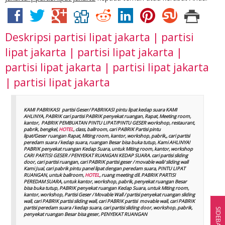
Deskripsi
partisi lipat jakarta | partisi
lipat jakarta | partisi lipat jakarta |
partisi lipat jakarta | partisi lipat jakarta
| partisi lipat jakarta
KAMI PABRIKASI partisi Geser/ PABRIKASI pintu lipat kedap suara KAMI
AHLINYA, PABRIK cari partisi PABRIK penyekat ruangan, Rapat, Meeting room,
kantor, PABRIK PEMBUATAN PINTU LIPAT/PINTU GESER workshop, restaurant,
pabrik, bengkel,
HOTEL
, class, ballroom, cari PABRIK Partisi pintu
lipat/Geser ruangan Rapat, Miting room, kantor, workshop, pabrik,, cari partisi
peredam suara / kedap suara, ruangan Besar bisa buka tutup, Kami AHLINYA!
PABRIK penyekat ruangan Kedap Suara, untuk Miting room, kantor, workshop
CARI PARTISI GESER / PENYEKAT RUANGAN KEDAP SUARA. cari partisi sliding
door, cari partisi ruangan, cari PABRIK partisi geser / movable wall/ sliding wall
Kami Jual, cari pabrik pintu panel lipat dengan peredam suara, PINTU LIPAT
RUANGAN, untuk ballroom,
HOTEL
, ruang meeting dll. PABRIK PARTISI
PEREDAM SUARA, untuk kantor, workshop, pabrik, penyekat ruangan Besar
bisa buka tutup, PABRIK penyekat ruangan Kedap Suara, untuk Miting room,
kantor, workshop, Partisi Geser / Movable Wall / partisi penyekat ruangan sliding
wall, cari PABRIK partisi sliding wall, cari PABRIK partisi movable wall, cari PABRIK
partisi peredam suara / kedap suara, cari partisi sliding door, workshop, pabrik,
SIDEBAR
penyekat ruangan Besar bisa geser, PENYEKAT RUANGAN