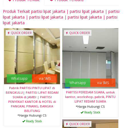
Produk Terkait partisi lipat jakarta | partisi lipat jakarta | partisi
lipat jakarta | partisi lipat jakarta | partisi lipat jakarta | partisi
lipat jakarta
QUICK ORDER
QUICK ORDER
Whatsapp
via SMS
Whatsapp
via SMS
Pabrik PARTISI PINTU LIPAT di
PARTISI PEREDAM SUARA, untuk
BENGKULU| PARTISI LIPAT REDAM
kantor, workshop, pabrik, PINTU
SUARA di JAMBI | PARTISI
LIPAT REDAM SUARA
PENYEKAT KANTOR & HOTEL di
PANGKAL PINANG, BANGKA
*Harga Hubungi CS
BELITUNG
Ready Stock
*Harga Hubungi CS
Ready Stock
QUICK ORDER