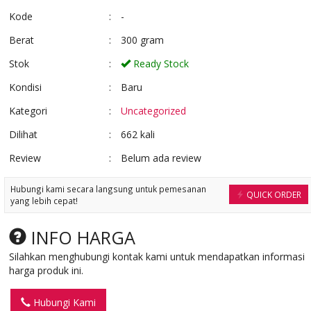
*Harga Hubungi CS
Ready Stock
Kode
:
-
Ready Stock
Berat
:
300 gram
Stok
:
Ready Stock
Kondisi
:
Baru
Kategori
:
Uncategorized
Dilihat
:
662 kali
Review
:
Belum ada review
Hubungi kami secara langsung untuk pemesanan
QUICK ORDER
yang lebih cepat!
INFO HARGA
Silahkan menghubungi kontak kami untuk mendapatkan informasi
harga produk ini.
Hubungi Kami