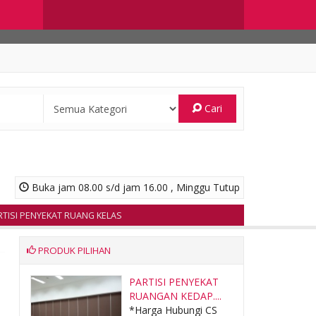
Cari
Buka jam 08.00 s/d jam 16.00 , Minggu Tutup
I PENYEKAT RUANG KELAS
PRODUK PILIHAN
s –
PARTISI PENYEKAT
RUANGAN KEDAP....
CS
*Harga Hubungi CS