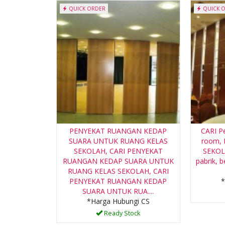
QUICK ORDER
QUICK 
PENYEKAT RUANGAN KEDAP
CARI P
SUARA UNTUK RUANG KELAS
room,
SEKOLAH, CARI PENYEKAT
SEKOLA
RUANGAN KEDAP SUARA UNTUK
pabrik, 
RUANG KELAS SEKOLAH, CARI
PENYEKAT RUANGAN KEDAP
*
SUARA UNTUK RUA....
*Harga Hubungi CS
Ready Stock