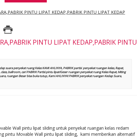
ARA,PABRIK PINTU LIPAT KEDAP,PABRIK PINTU LIPAT KEDAP
RA,PABRIK PINTU LIPAT KEDAP,PABRIK PINTU
kedap suara
penyekat ruang Kelas
KAMI AHLINYA, PABRIK partisi penyekat ruangan kelas, Rapat,
, class, ballroom, cari PABRIK Partisi pintu lipat/Geser ruangan
penyekat ruang Kelas
Rapat, Miting
p suara, ruangan Besar bisa buka tutup, Kami AHLINYA! PABRIK penyekat ruangan Kedap Suara,
ble Wall pintu lipat sliding untuk penyekat ruangan kelas redam
g pintu Movable Wall pintu lipat sliding, kami memberikan alternatif