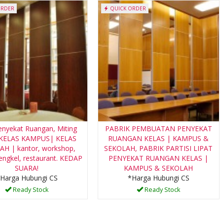
ORDER
QUICK ORDER
enyekat Ruangan, Miting
PABRIK PEMBUATAN PENYEKAT
 KELAS KAMPUS| KELAS
RUANGAN KELAS | KAMPUS &
H | kantor, workshop,
SEKOLAH, PABRIK PARTISI LIPAT
bengkel, restaurant. KEDAP
PENYEKAT RUANGAN KELAS |
SUARA!
KAMPUS & SEKOLAH
Harga Hubungi CS
*Harga Hubungi CS
Ready Stock
Ready Stock