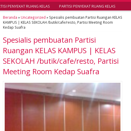
ISI PENYEKAT RUANG KELAS
PARTISI PENYEKAT RUANG KELAS
Beranda
»
Uncategorized
»
Spesialis pembuatan Partisi Ruangan KELAS
KAMPUS | KELAS SEKOLAH /butik/cafe/resto, Partisi Meeting Room
Kedap Suafra
Spesialis pembuatan Partisi
Ruangan KELAS KAMPUS | KELAS
SEKOLAH /butik/cafe/resto, Partisi
Meeting Room Kedap Suafra