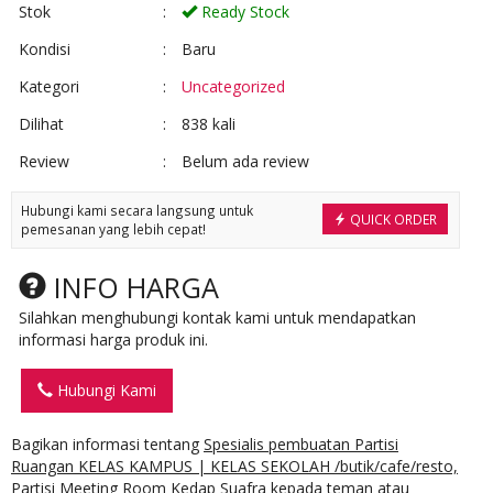
Stok
:
Ready Stock
Kondisi
:
Baru
Kategori
:
Uncategorized
Dilihat
:
838 kali
Review
:
Belum ada review
Hubungi kami secara langsung untuk
QUICK ORDER
pemesanan yang lebih cepat!
INFO HARGA
Silahkan menghubungi kontak kami untuk mendapatkan
informasi harga produk ini.
Hubungi Kami
Bagikan informasi tentang
Spesialis pembuatan Partisi
Ruangan KELAS KAMPUS | KELAS SEKOLAH /butik/cafe/resto,
Partisi Meeting Room Kedap Suafra
kepada teman atau