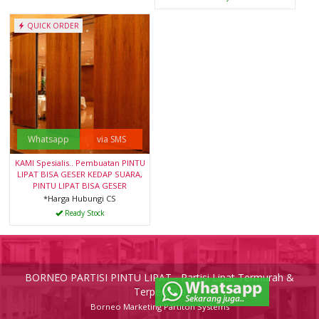
QUICK ORDER
Whatsapp
via SMS
KAMI Spesialis.. Pembuatan PINTU
LIPAT BISA GESER KEDAP SUARA,
PINTU LIPAT BISA GESER
*Harga Hubungi CS
Ready Stock
BORNEO PARTISI PINTU LIPAT - Partisi Lipat Termurah &
Terpercaya
Borneo Marketing Partiton Systems