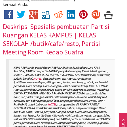
kerabat Anda.
Deskripsi
Spesialis pembuatan Partisi
Ruangan KELAS KAMPUS | KELAS
SEKOLAH /butik/cafe/resto, Partisi
Meeting Room Kedap Suafra
KAMI PABRIKASI partisi Geser/ PABRIKASI pintu lipat kedap suara KAMI
AHLINYA, PABRIK cari partisi PABRIK penyekat ruangan, Rapat, Meeting room,
kantor, PABRIK PEMBUATAN PINTU LIPAT/PINTU GESER workshop, restaurant,
pabrik, bengkel,
HOTEL
, class, ballroom, cari PABRIK Partisi pintu
lipat/Geser ruangan Rapat, Miting room, kantor, workshop, pabrik,, cari partisi
peredam suara / kedap suara, ruangan Besar bisa buka tutup, Kami AHLINYA!
PABRIK penyekat ruangan Kedap Suara, untuk Miting room, kantor, workshop
CARI PARTISI GESER / PENYEKAT RUANGAN KEDAP SUARA. cari partisi sliding
door, cari partisi ruangan, cari PABRIK partisi geser / movable wall/ sliding wall
Kami Jual, cari pabrik pintu panel lipat dengan peredam suara, PINTU LIPAT
RUANGAN, untuk ballroom,
HOTEL
, ruang meeting dll. PABRIK PARTISI
PEREDAM SUARA, untuk kantor, workshop, pabrik, penyekat ruangan Besar
bisa buka tutup, PABRIK penyekat ruangan Kedap Suara, untuk Miting room,
kantor, workshop, Partisi Geser / Movable Wall / partisi penyekat ruangan sliding
wall, cari PABRIK partisi sliding wall, cari PABRIK partisi movable wall, cari PABRIK
SIDEBAR
partisi peredam suara / kedap suara, cari partisi sliding door, workshop, pabrik,
penyekat ruangan Besar bisa geser, PENYEKAT RUANGAN