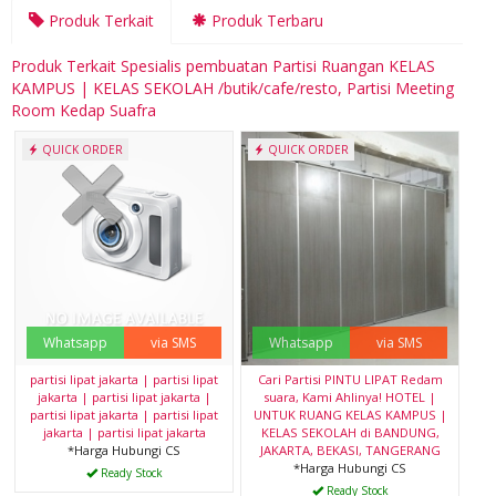
Produk Terkait
Produk Terbaru
Produk Terkait Spesialis pembuatan Partisi Ruangan KELAS
KAMPUS | KELAS SEKOLAH /butik/cafe/resto, Partisi Meeting
Room Kedap Suafra
QUICK ORDER
QUICK ORDER
Whatsapp
via SMS
Whatsapp
via SMS
partisi lipat jakarta | partisi lipat
Cari Partisi PINTU LIPAT Redam
jakarta | partisi lipat jakarta |
suara, Kami Ahlinya! HOTEL |
partisi lipat jakarta | partisi lipat
UNTUK RUANG KELAS KAMPUS |
jakarta | partisi lipat jakarta
KELAS SEKOLAH di BANDUNG,
*Harga Hubungi CS
JAKARTA, BEKASI, TANGERANG
*Harga Hubungi CS
Ready Stock
Ready Stock