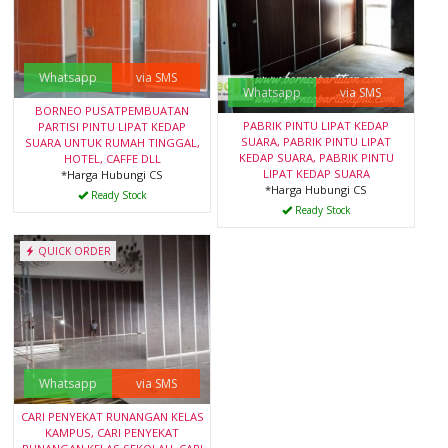
Whatsapp
via SMS
Whatsapp
via SMS
BORNEO PUSATPEMBUATAN
PABRIK PINTU LIPAT KEDAP
PARTISI PINTU LIPAT KEDAP
SUARA, PABRIK PINTU LIPAT
SUARA UNTUK RUMAH TINGGAL,
KEDAP SUARA, PABRIK PINTU
HOTEL, CAFFE DLL
LIPAT KEDAP SUARA
*Harga Hubungi CS
*Harga Hubungi CS
Ready Stock
Ready Stock
QUICK ORDER
Whatsapp
via SMS
CARI PENYEKAT RUNANGAN KELAS
KAMPUS, CARI PENYEKAT