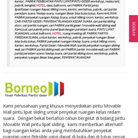
kantor, PABRIK PEMBUATAN PINTU LIPAT/PINTU GESER workshop, restaurant,
pabrik, bengkel,
HOTEL
, class, ballroom, cari PABRIK Partisi pintu
lipat/Geser ruangan Rapat, Miting room, kantor, workshop, pabrik,, cari partisi
peredam suara / kedap suara, ruangan Besar bisa buka tutup, Kami AHLINYA!
PABRIK penyekat ruangan Kedap Suara, untuk Miting room, kantor, workshop
CARI PARTISI GESER / PENYEKAT RUANGAN KEDAP SUARA. cari partisi sliding
SIDEBAR
door, cari partisi ruangan, cari PABRIK partisi geser / movable wall/ sliding wall
Kami Jual, cari pabrik pintu panel lipat dengan peredam suara, PINTU LIPAT
RUANGAN, untuk ballroom,
HOTEL
, ruang meeting dll. PABRIK PARTISI
PEREDAM SUARA, untuk kantor, workshop, pabrik, penyekat ruangan Besar
bisa buka tutup, PABRIK penyekat ruangan Kedap Suara, untuk Miting room,
kantor, workshop, Partisi Geser / Movable Wall / partisi penyekat ruangan sliding
wall, cari PABRIK partisi sliding wall, cari PABRIK partisi movable wall, cari PABRIK
partisi peredam suara / kedap suara, cari partisi sliding door, workshop, pabrik,
penyekat ruangan Besar bisa geser, PENYEKAT RUANGAN
Kami perusahaan yang khusus menyediakan pintu Movable
Wall pintu lipat sliding untuk penyekat ruangan kelas redam
suara. Dengan bekal bertahun-tahun bergelut di bidang pintu
Movable Wall pintu lipat sliding, kami memberikan alternatif
bagi ruangan kelas anda yang membutuhkan penyekat
ruangan yang fleksible yang dapat di buka dan di tutup sesuai