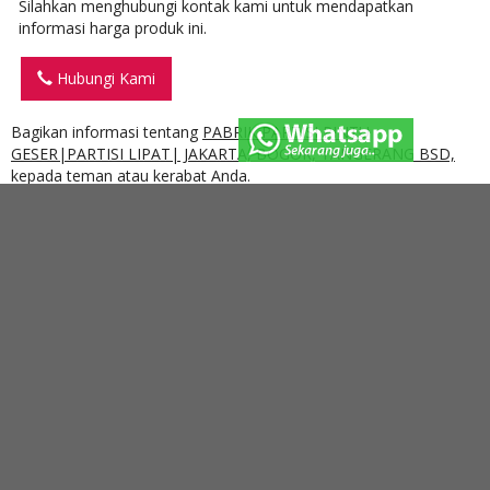
Silahkan menghubungi kontak kami untuk mendapatkan
informasi harga produk ini.
Hubungi Kami
Bagikan informasi tentang
PABRIK PARTISI PINTU
GESER|PARTISI LIPAT| JAKARTA, BOGOR, TANGERANG BSD,
kepada teman atau kerabat Anda.
Deskripsi
PABRIK PARTISI PINTU
GESER|PARTISI LIPAT| JAKARTA, BOGOR,
TANGERANG BSD,
KAMI PABRIKASI partisi Geser/ PABRIKASI pintu lipat kedap suara KAMI
AHLINYA, PABRIK cari partisi PABRIK penyekat ruangan, Rapat, Meeting room,
kantor, PABRIK PEMBUATAN PINTU LIPAT/PINTU GESER workshop, restaurant,
pabrik, bengkel,
HOTEL
, class, ballroom, cari PABRIK Partisi pintu
lipat/Geser ruangan Rapat, Miting room, kantor, workshop, pabrik,, cari partisi
peredam suara / kedap suara, ruangan Besar bisa buka tutup, Kami AHLINYA!
PABRIK penyekat ruangan Kedap Suara, untuk Miting room, kantor, workshop
CARI PARTISI GESER / PENYEKAT RUANGAN KEDAP SUARA. cari partisi sliding