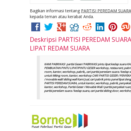
Bagikan informasi tentang
PARTISI PEREDAM SUARA, 
kepada teman atau kerabat Anda.
Deskripsi
PARTISI PEREDAM SUARA, 
LIPAT REDAM SUARA
KAMI PABRIKASI partisi Geser/ PABRIKASI pintu lipat kedap suara K
PEMBUATAN PINTU LIPAT/PINTU GESER workshop, restaurant, pabrik
room, kantor, workshop, pabrik,, cari partisi peredam suara / keda
untuk Miting room, kantor, workshop CARI PARTISI GESER / PENYEKAT R
/ movable wall/ sliding wall Kami Jual, cari pabrik pintu panel lipa
PARTISI PEREDAM SUARA, untuk kantor, workshop, pabrik, penyekat 
kantor, workshop, Partisi Geser / Movable Wall / partisi penyekat ruanga
partisi peredam suara / kedap suara, cari partisi sliding door, wor