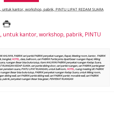
untuk kantor, workshop, pabrik, PINTU LIPAT REDAM SUARA
untuk kantor, workshop, pabrik, PINTU
AMI AHLINYA, PABRIK cari partisi PABRIK penyekat ruangan, Rapat, Meeting room, kantor, PABRIK
, bengkel,
HOTEL
, class, ballroom, cari PABRIK Partisi pintu lipat/Geser ruangan Rapat, Miting
p suara, ruangan Besar bisa buka tutup, Kami AHLINYA! PABRIK penyekat ruangan Kedap Suara,
UANGAN KEDAP SUARA. cari partisi sliding door, cari partisi ruangan, cari PABRIK partisi geser
t dengan peredam suara, PINTU LIPAT RUANGAN, untuk ballroom,
HOTEL
, ruang meeting dll. PABRIK
ruangan Besar bisa buka tutup, PABRIK penyekat ruangan Kedap Suara, untuk Miting room,
n sliding wall, cari PABRIK partisi sliding wall, cari PABRIK partisi movable wall, cari PABRIK
kshop, pabrik, penyekat ruangan Besar bisa geser, PENYEKAT RUANGAN