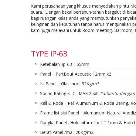
Kami perusahaan yang khusus menyediakan pintu Mova
suara. Dengan bekal bertahun-tahun bergelut di bidan
bagi ruangan kelas anda yang membutuhkan penyekat r
keinginan dan kebutuhan tanpa harus mengunakan pe
kami juga melayani untuk Room meeting, Ballroom, & 
TYPE iP-63
Ketebalan ip-63 : 65mm
Panel : PartBout Acoustic 12mm x2
Isi Panel : Glasshool 32Kg/m3
Sound Rating STC : MAX 25db
*dibantu dengan 
Rell & Roda : Rell Alumunium & Roda Bering, Ro
Frame list sisi Panel : Alumunium Natural Anodi
Rangka Panel : Holo hitam 4 x 4 T.1mm & Holo 
Berat Panel /m2 : 20Kg/m2