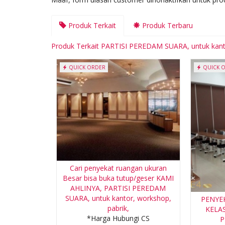
Produk Terkait
Produk Terbaru
Produk Terkait PARTISI PEREDAM SUARA, untuk kan
QUICK ORDER
QUICK 
Cari penyekat ruangan ukuran
Besar bisa buka tutup/geser KAMI
AHLINYA, PARTISI PEREDAM
SUARA, untuk kantor, workshop,
PENYE
pabrik,
KELAS
*Harga Hubungi CS
P