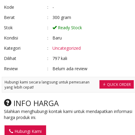
Ready Stock
Ready Stock
Kode
:
-
Berat
:
300 gram
Stok
:
Ready Stock
Kondisi
:
Baru
Kategori
:
Uncategorized
Dilihat
:
797 kali
Review
:
Belum ada review
Hubungi kami secara langsung untuk pemesanan
QUICK ORDER
yang lebih cepat!
INFO HARGA
Silahkan menghubungi kontak kami untuk mendapatkan informasi
harga produk ini.
Hubungi Kami