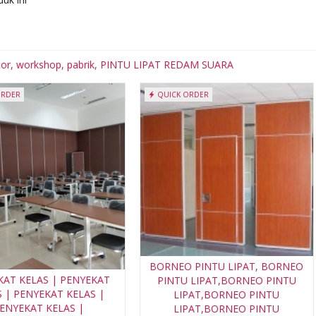
tor, workshop, pabrik, PINTU LIPAT REDAM SUARA
ORDER
QUICK ORDER
BORNEO PINTU LIPAT, BORNEO
KAT KELAS | PENYEKAT
PINTU LIPAT,BORNEO PINTU
 | PENYEKAT KELAS |
LIPAT,BORNEO PINTU
ENYEKAT KELAS |
LIPAT,BORNEO PINTU