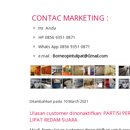
CONTAC MARKETING :
mr. A
nda
HP 0856 9351 0871
Whats App 0856 9351 0871
e.mail :
Borneopintulipat@Gmail.com
Ditambahkan pada: 10 March 2021
Ulasan customer dinonaktifkan: PARTISI PE
LIPAT REDAM SUARA
Maaf, form ulasan customer dinonaktifkan untuk prod