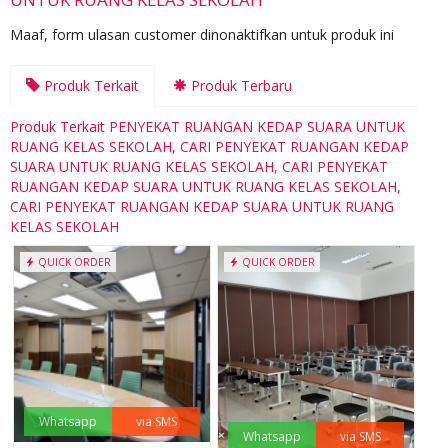
Maaf, form ulasan customer dinonaktifkan untuk produk ini
Produk Terkait
Produk Terbaru
Produk Terkait PENYEKAT RUANGAN KEDAP SUARA UNTUK
RUANG KELAS SEKOLAH, CARI PENYEKAT RUANGAN KEDAP
SUARA UNTUK RUANG KELAS SEKOLAH, CARI PENYEKAT
RUANGAN KEDAP SUARA UNTUK RUANG KELAS SEKOLAH,
CARI PENYEKAT RUANGAN KEDAP SUARA UNTUK RUANG
KELAS SEKOLAH
QUICK ORDER
QUICK ORDER
Whatsapp
via SMS
Whatsapp
via SMS