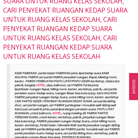
SUARA UNTUK RUANG KELAS SEKOLAH,
CARI PENYEKAT RUANGAN KEDAP SUARA
UNTUK RUANG KELAS SEKOLAH, CARI
PENYEKAT RUANGAN KEDAP SUARA
UNTUK RUANG KELAS SEKOLAH, CARI
PENYEKAT RUANGAN KEDAP SUARA
UNTUK RUANG KELAS SEKOLAH
KAMI PABRIKASI partisi Geser/ PABRIKASI pintu lipat kedap suara KAMI
AHLINYA, PABRIK cari partisi PABRIK penyekat ruangan, Rapat, Meeting room,
kantor, PABRIK PEMBUATAN PINTU LIPAT/PINTU GESER workshop, restaurant,
SIDEBAR
pabrik, bengkel,
HOTEL
, class, ballroom, cari PABRIK Partisi pintu
lipat/Geser ruangan Rapat, Miting room, kantor, workshop, pabrik,, cari partisi
peredam suara / kedap suara, ruangan Besar bisa buka tutup, Kami AHLINYA!
PABRIK penyekat ruangan Kedap Suara, untuk Miting room, kantor, workshop
CARI PARTISI GESER / PENYEKAT RUANGAN KEDAP SUARA. cari partisi sliding
door, cari partisi ruangan, cari PABRIK partisi geser / movable wall/ sliding wall
Kami Jual, cari pabrik pintu panel lipat dengan peredam suara, PINTU LIPAT
RUANGAN, untuk ballroom,
HOTEL
, ruang meeting dll. PABRIK PARTISI
PEREDAM SUARA, untuk kantor, workshop, pabrik, penyekat ruangan Besar
bisa buka tutup, PABRIK penyekat ruangan Kedap Suara, untuk Miting room,
kantor, workshop, Partisi Geser / Movable Wall / partisi penyekat ruangan sliding
wall, cari PABRIK partisi sliding wall, cari PABRIK partisi movable wall, cari PABRIK
partisi peredam suara / kedap suara, cari partisi sliding door, workshop, pabrik,
penyekat ruangan Besar bisa geser, PENYEKAT RUANGAN