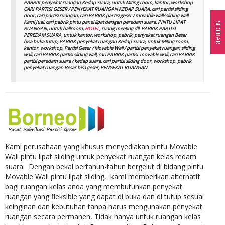
PABRIK penyekat ruangan Kedap Suara, untuk Miting room, kantor, workshop
CARI PARTISI GESER / PENYEKAT RUANGAN KEDAP SUARA. cari partisi sliding
door, cari partisi ruangan, cari PABRIK partisi geser / movable wall/ sliding wall
Kami Jual, cari pabrik pintu panel lipat dengan peredam suara, PINTU LIPAT
SIDEBAR
RUANGAN, untuk ballroom,
HOTEL
, ruang meeting dll. PABRIK PARTISI
PEREDAM SUARA, untuk kantor, workshop, pabrik, penyekat ruangan Besar
bisa buka tutup, PABRIK penyekat ruangan Kedap Suara, untuk Miting room,
kantor, workshop, Partisi Geser / Movable Wall / partisi penyekat ruangan sliding
wall, cari PABRIK partisi sliding wall, cari PABRIK partisi movable wall, cari PABRIK
partisi peredam suara / kedap suara, cari partisi sliding door, workshop, pabrik,
penyekat ruangan Besar bisa geser, PENYEKAT RUANGAN
Kami perusahaan yang khusus menyediakan pintu Movable
Wall pintu lipat sliding untuk penyekat ruangan kelas redam
suara. Dengan bekal bertahun-tahun bergelut di bidang pintu
Movable Wall pintu lipat sliding, kami memberikan alternatif
bagi ruangan kelas anda yang membutuhkan penyekat
ruangan yang fleksible yang dapat di buka dan di tutup sesuai
keinginan dan kebutuhan tanpa harus mengunakan penyekat
ruangan secara permanen, Tidak hanya untuk ruangan kelas