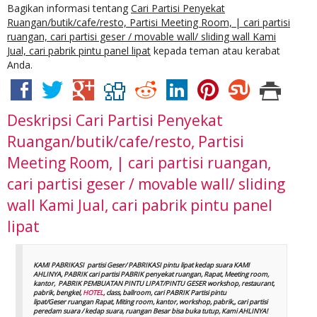
Bagikan informasi tentang
Cari Partisi Penyekat
Ruangan/butik/cafe/resto, Partisi Meeting Room, | cari partisi
ruangan, cari partisi geser / movable wall/ sliding wall Kami
Jual, cari pabrik pintu panel lipat
kepada teman atau kerabat
Anda.
Deskripsi
Cari Partisi Penyekat
Ruangan/butik/cafe/resto, Partisi
Meeting Room, | cari partisi ruangan,
cari partisi geser / movable wall/ sliding
wall Kami Jual, cari pabrik pintu panel
lipat
KAMI PABRIKASI partisi Geser/ PABRIKASI pintu lipat kedap suara KAMI
AHLINYA, PABRIK cari partisi PABRIK penyekat ruangan, Rapat, Meeting room,
kantor, PABRIK PEMBUATAN PINTU LIPAT/PINTU GESER workshop, restaurant,
pabrik, bengkel,
HOTEL
, class, ballroom, cari PABRIK Partisi pintu
lipat/Geser ruangan Rapat, Miting room, kantor, workshop, pabrik,, cari partisi
peredam suara / kedap suara, ruangan Besar bisa buka tutup, Kami AHLINYA!