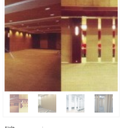
Kode
:
-