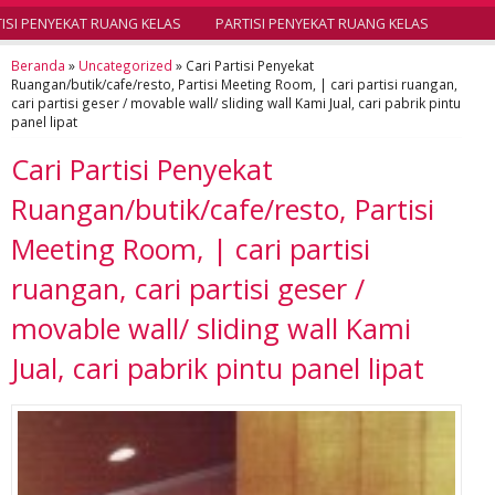
SI PENYEKAT RUANG KELAS
PARTISI PENYEKAT RUANG KELAS
Beranda
»
Uncategorized
»
Cari Partisi Penyekat
Ruangan/butik/cafe/resto, Partisi Meeting Room, | cari partisi ruangan,
cari partisi geser / movable wall/ sliding wall Kami Jual, cari pabrik pintu
panel lipat
Cari Partisi Penyekat
Ruangan/butik/cafe/resto, Partisi
Meeting Room, | cari partisi
ruangan, cari partisi geser /
movable wall/ sliding wall Kami
Jual, cari pabrik pintu panel lipat