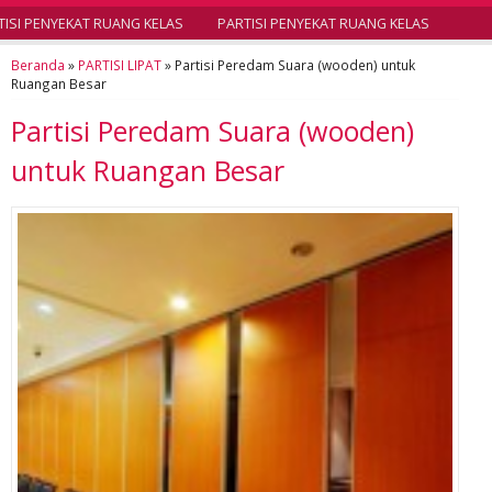
SI PENYEKAT RUANG KELAS
PARTISI PENYEKAT RUANG KELAS
Beranda
»
PARTISI LIPAT
»
Partisi Peredam Suara (wooden) untuk
Ruangan Besar
Partisi Peredam Suara (wooden)
untuk Ruangan Besar