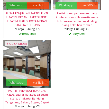
Whatsapp
via SMS
Whatsapp
via SMS
PUSAT PENJUALAN PARTISI PINTU
Partisi ruang pertemuan ruang
LIPAT DI MEDAN| PARTISI PINTU
konferensi mobile akustik suara
LIPAT MURAH DI KOTA MEDAN,
bukti movable dinding dinding
BANGKA BELITUNG
ruang pelatihan mobile
*Harga Hubungi CS
*Harga Hubungi CS
Ready Stock
Ready Stock
QUICK ORDER
Whatsapp
via SMS
PARTISI PENYEKAT RUANGAN
KELAS bisa dilipat kedap/redam
suara, di Jakarta, Bandung,
Tangerang, Bekasi, Bogor, Depok
*Harga Hubungi CS