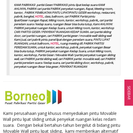
KAMI PABRIKASI partisi Geser/ PABRIKASI pintu lipat kedap suara KAMI
AHLINYA, PABRIK cari partisi PABRIK penyekat ruangan, Rapat, Meeting room,
kantor, PABRIK PEMBUATAN PINTU LIPAT/PINTU GESER workshop, restaurant,
pabrik, bengkel,
HOTEL
, class, ballroom, cari PABRIK Partisi pintu
lipat/Geser ruangan Rapat, Miting room, kantor, workshop, pabrik,, cari partisi
peredam suara / kedap suara, ruangan Besar bisa buka tutup, Kami AHLINYA!
PABRIK penyekat ruangan Kedap Suara, untuk Miting room, kantor, workshop
CARI PARTISI GESER / PENYEKAT RUANGAN KEDAP SUARA. cari partisi sliding
door, cari partisi ruangan, cari PABRIK partisi geser / movable wall/ sliding wall
Kami Jual, cari pabrik pintu panel lipat dengan peredam suara, PINTU LIPAT
RUANGAN, untuk ballroom,
HOTEL
, ruang meeting dll. PABRIK PARTISI
PEREDAM SUARA, untuk kantor, workshop, pabrik, penyekat ruangan Besar
bisa buka tutup, PABRIK penyekat ruangan Kedap Suara, untuk Miting room,
kantor, workshop, Partisi Geser / Movable Wall / partisi penyekat ruangan sliding
wall, cari PABRIK partisi sliding wall, cari PABRIK partisi movable wall, cari PABRIK
partisi peredam suara / kedap suara, cari partisi sliding door, workshop, pabrik,
penyekat ruangan Besar bisa geser, PENYEKAT RUANGAN
SIDEBAR
Kami perusahaan yang khusus menyediakan pintu Movable
Wall pintu lipat sliding untuk penyekat ruangan kelas redam
suara. Dengan bekal bertahun-tahun bergelut di bidang pintu
Movable Wall pintu lipat sliding, kami memberikan alternatif