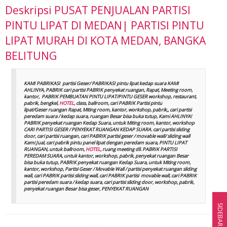
Deskripsi
PUSAT PENJUALAN PARTISI
PINTU LIPAT DI MEDAN| PARTISI PINTU
LIPAT MURAH DI KOTA MEDAN, BANGKA
BELITUNG
KAMI PABRIKASI partisi Geser/ PABRIKASI pintu lipat kedap suara KAMI
AHLINYA, PABRIK cari partisi PABRIK penyekat ruangan, Rapat, Meeting room,
kantor, PABRIK PEMBUATAN PINTU LIPAT/PINTU GESER workshop, restaurant,
pabrik, bengkel,
HOTEL
, class, ballroom, cari PABRIK Partisi pintu
lipat/Geser ruangan Rapat, Miting room, kantor, workshop, pabrik,, cari partisi
peredam suara / kedap suara, ruangan Besar bisa buka tutup, Kami AHLINYA!
PABRIK penyekat ruangan Kedap Suara, untuk Miting room, kantor, workshop
CARI PARTISI GESER / PENYEKAT RUANGAN KEDAP SUARA. cari partisi sliding
door, cari partisi ruangan, cari PABRIK partisi geser / movable wall/ sliding wall
Kami Jual, cari pabrik pintu panel lipat dengan peredam suara, PINTU LIPAT
RUANGAN, untuk ballroom,
HOTEL
, ruang meeting dll. PABRIK PARTISI
PEREDAM SUARA, untuk kantor, workshop, pabrik, penyekat ruangan Besar
bisa buka tutup, PABRIK penyekat ruangan Kedap Suara, untuk Miting room,
kantor, workshop, Partisi Geser / Movable Wall / partisi penyekat ruangan sliding
wall, cari PABRIK partisi sliding wall, cari PABRIK partisi movable wall, cari PABRIK
partisi peredam suara / kedap suara, cari partisi sliding door, workshop, pabrik,
penyekat ruangan Besar bisa geser, PENYEKAT RUANGAN
SIDEBAR