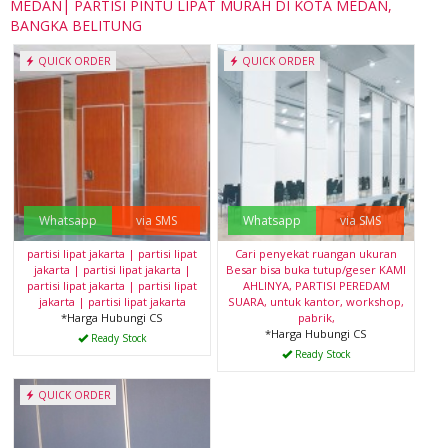
MEDAN| PARTISI PINTU LIPAT MURAH DI KOTA MEDAN,
BANGKA BELITUNG
QUICK ORDER
QUICK ORDER
Whatsapp
via SMS
Whatsapp
via SMS
partisi lipat jakarta | partisi lipat
Cari penyekat ruangan ukuran
jakarta | partisi lipat jakarta |
Besar bisa buka tutup/geser KAMI
partisi lipat jakarta | partisi lipat
AHLINYA, PARTISI PEREDAM
jakarta | partisi lipat jakarta
SUARA, untuk kantor, workshop,
*Harga Hubungi CS
pabrik,
*Harga Hubungi CS
Ready Stock
Ready Stock
QUICK ORDER